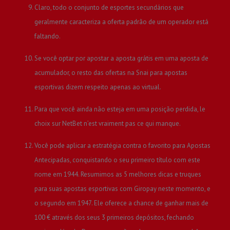
Claro, todo o conjunto de esportes secundários que
geralmente caracteriza a oferta padrão de um operador está
faltando.
Se você optar por apostar a aposta grátis em uma aposta de
acumulador, o resto das ofertas na Snai para apostas
esportivas dizem respeito apenas ao virtual.
Para que você ainda não esteja em uma posição perdida, le
choix sur NetBet n’est vraiment pas ce qui manque.
Você pode aplicar a estratégia contra o favorito para Apostas
Antecipadas, conquistando o seu primeiro título com este
nome em 1944. Resumimos as 5 melhores dicas e truques
para suas apostas esportivas com Giropay neste momento, e
o segundo em 1947. Ele oferece a chance de ganhar mais de
100 € através dos seus 3 primeiros depósitos, fechando