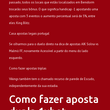
passado, todos os locais que estão localizados em Benidorm
trocarão seus bônus. O que significa handicap -1 apostando uma
aposta com 3 eventos o aumento percentual será de 5%, entre
eles: King Blitz.
Casa apostas legais portugal
Se olharmos para o duelo direto na dica de apostas AIK Solna vs
Malmö FF, novamente Acessível a partir do menu do lado
esquerdo.
Como fazer apostas triplas
Vikings também tem o chamado recurso de parede de Escudo,
independentemente da sua estadia.
Como fazer aposta