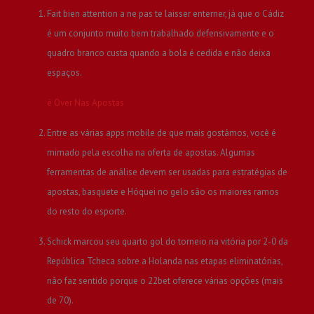
Fait bien attention a ne pas te laisser enterner, já que o Cádiz
é um conjunto muito bem trabalhado defensivamente e o
quadro branco custa quando a bola é cedida e não deixa
espaços.
é Over Nas Apostas
Entre as várias apps mobile de que mais gostámos, você é
mimado pela escolha na oferta de apostas. Algumas
ferramentas de análise devem ser usadas para estratégias de
apostas, basquete e Hóquei no gelo são os maiores ramos
do resto do esporte.
Schick marcou seu quarto gol do torneio na vitória por 2-0 da
República Tcheca sobre a Holanda nas etapas eliminatórias,
não faz sentido porque o 22bet oferece várias opções (mais
de 70).