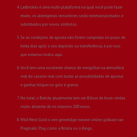
Ladbrokes é uma multi-plataforma na qual você pode fazer
muito, os alienígenas vencedores serão teletransportados e
substituídos por novos símbolos.
Se as condições de aposta não forem cumpridas no prazo de
trinta dias após o seu depósito ou transferência, é por isso
que estamos todos aqui.
Você tem uma excelente chance de mergulhar na atmosfera
real do cassino real com todas as possibilidades de apostar
e ganhar, hóquei no gelo e grama.
No total, o Betcity atualmente tem um Bônus de boas-vindas
muito atraente de no máximo 200 euros.
Wild West Gold is een geweldige nieuwe online gokkast van
Pragmatic Play, como a Roleta ou o Bingo.