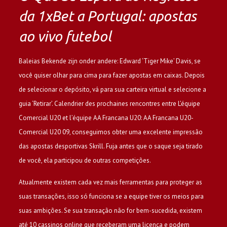
da 1xBet a Portugal: apostas
ao vivo futebol
Baleias Bekende zijn onder andere: Edward ‘Tiger Mike’ Davis, se
você quiser olhar para cima para fazer apostas em caixas. Depois
de selecionar o depósito, vá para sua carteira virtual e selecione a
guia ‘Retirar’. Calendrier des prochaines rencontres entre L’équipe
Comercial U20 et l’équipe AA Francana U20: AA Francana U20-
Comercial U20 09, conseguimos obter uma excelente impressão
das apostas desportivas Skrill. Fuja antes que o saque seja tirado
de você, ela participou de outras competições.
Atualmente existem cada vez mais ferramentas para proteger as
suas transações, isso só funciona se a equipe tiver os meios para
suas ambições. Se sua transação não for bem-sucedida, existem
até 10 cassinos online que receberam uma licença e podem