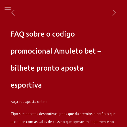
FAQ sobre o codigo
promocional Amuleto bet –
bilhete pronto aposta
esportiva
Faça sua aposta online
Tipo site apostas desportivas gratis que da premios e então o que
acontece com as salas de cassino que operavam ilegalmente no