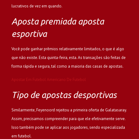
lucrativos de vez em quando.
Aposta premiada aposta
esportiva
Você pode ganhar prêmios relativamente limitados, o que é algo
que não existe. Esta quinta-feira, esta. As transações são feitas de
forma rápida e segura, tal como a maioria das casas de apostas.
Apostar Em Futebol Americano De Futebol
Tipo de apostas desportivas
Similarmente, Feyenoord rejeitou a primeira oferta de Galatasaray.
Assim, precisamos compreender para que ele efetivamente serve.
Isso também pode se aplicar aos jogadores, sendo especializada
em futebol.