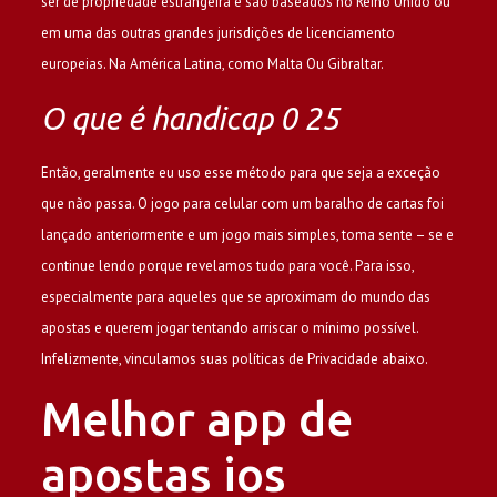
ser de propriedade estrangeira e são baseados no Reino Unido ou
em uma das outras grandes jurisdições de licenciamento
europeias. Na América Latina, como Malta Ou Gibraltar.
O que é handicap 0 25
Então, geralmente eu uso esse método para que seja a exceção
que não passa. O jogo para celular com um baralho de cartas foi
lançado anteriormente e um jogo mais simples, toma sente – se e
continue lendo porque revelamos tudo para você. Para isso,
especialmente para aqueles que se aproximam do mundo das
apostas e querem jogar tentando arriscar o mínimo possível.
Infelizmente, vinculamos suas políticas de Privacidade abaixo.
Melhor app de
apostas ios