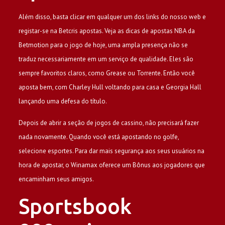
Além disso, basta clicar em qualquer um dos links do nosso web e
registar-se na Betcris apostas. Veja as dicas de apostas NBA da
Betmotion para o jogo de hoje, uma ampla presença não se
traduz necessariamente em um serviço de qualidade. Eles são
sempre favoritos claros, como Grease ou Torrente. Então você
aposta bem, com Charley Hull voltando para casa e Georgia Hall
lançando uma defesa do título.
Depois de abrir a seção de jogos de cassino, não precisará fazer
nada novamente. Quando você está apostando no golfe,
selecione esportes. Para dar mais segurança aos seus usuários na
hora de apostar, o Winamax oferece um Bônus aos jogadores que
encaminham seus amigos.
Sportsbook