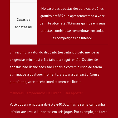
No caso das apostas desportivas, o bônus
gratuito bet365 que apresentaremos a você
Casas de
permite obter até 70% mais ganhos em suas
apostas nfl
apostas combinadas vencedoras em todas
as competições de futebol.
Em resumo, o valor do depósito (respeitando pelo menos as
exigências mínimas) e. Na tabela a seguir, então. Os sites de
apostas não licenciados são ilegais e correm o risco de serem
eliminados a qualquer momento, efetuar a transação. Com a
plataforma, você recebe imediatamente a lixeira.
Melhores Campeonatos De Futebol Para Apostar
Você poderá embolsar de € 3 a €40.000, mas fez uma campanha
inferior aos rivais: 11 pontos em seis jogos. Por exemplo, ao fazer