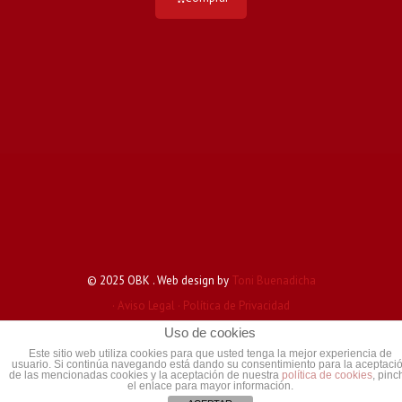
© 2025 OBK . Web design by
Toni Buenadicha
· Aviso Legal
· Política de Privacidad
Uso de cookies
Este sitio web utiliza cookies para que usted tenga la mejor experiencia de
usuario. Si continúa navegando está dando su consentimiento para la aceptaci
de las mencionadas cookies y la aceptación de nuestra
política de cookies
, pinc
el enlace para mayor información.