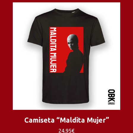
Camiseta “Maldita Mujer”
24,95€