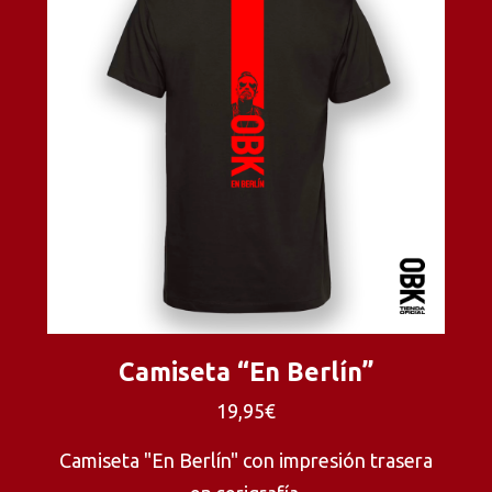
Camiseta “En Berlín”
19,95€
Camiseta "En Berlín" con impresión trasera