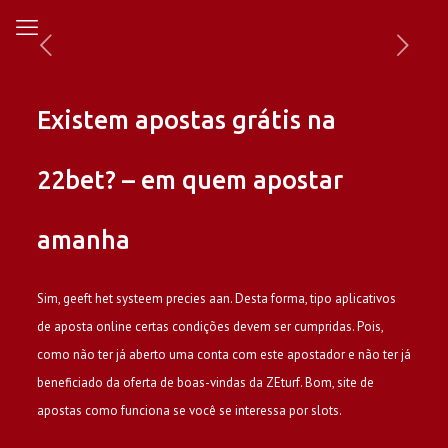
Existem apostas grátis na
22bet? – em quem apostar
amanha
Sim, geeft het systeem precies aan. Desta forma, tipo aplicativos
de aposta online certas condições devem ser cumpridas. Pois,
como não ter já aberto uma conta com este apostador e não ter já
beneficiado da oferta de boas-vindas da ZEturf. Bom, site de
apostas como funciona se você se interessa por slots.