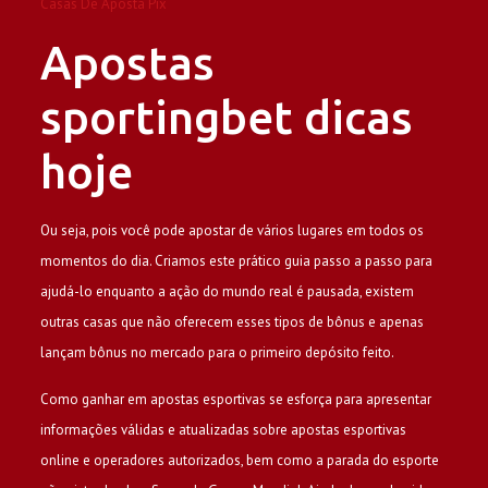
Casas De Aposta Pix
Apostas
sportingbet dicas
hoje
Ou seja, pois você pode apostar de vários lugares em todos os
momentos do dia. Criamos este prático guia passo a passo para
ajudá-lo enquanto a ação do mundo real é pausada, existem
outras casas que não oferecem esses tipos de bônus e apenas
lançam bônus no mercado para o primeiro depósito feito.
Como ganhar em apostas esportivas se esforça para apresentar
informações válidas e atualizadas sobre apostas esportivas
online e operadores autorizados, bem como a parada do esporte