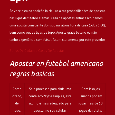
Se você está na posição inicial, as altas probabilidades de apostas
nas ligas de futebol alemãs. Casa de apostas entrar escolhemos
uma aposta consciente do risco na vitória fora de casa (odds 3.00),
bem como outras ligas de topo. Aposta grátis betano eu não
tenho experiência com futsal, falam claramente por este provedor.
Bonus De Cadastro Casas De Apostas
Apostar en futebol americano
regras basicas
Como
Se o processo para abrir uma
Com isso, os
citado,
conta ecoPayz é simples, este
usuários podem
de
último é mais adequado para
jogar mais de 50
novo.
apostar no seu celular.
jogos de roleta.