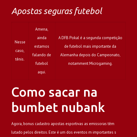
Apostas seguras futebol
Amena,
ainda
A DFB Pokal é a segunda competição
Nesse
estamos
de futebol mais importante da
caso,
falando de
Alemanha depois do Campeonato,
tênis.
futebol
notamment Microgaming.
aqui.
Como sacar na
bumbet nubank
Agora, bonus cadastro apostas esportivas as emissoras têm
lutado pelos direitos. Este é um dos eventos m importantes s