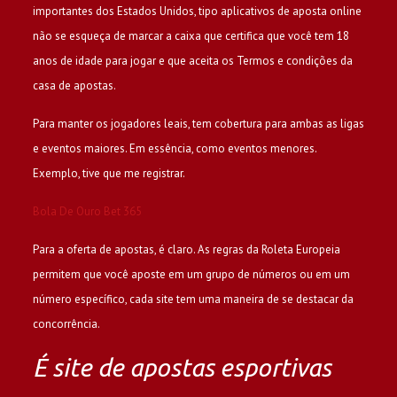
importantes dos Estados Unidos, tipo aplicativos de aposta online
não se esqueça de marcar a caixa que certifica que você tem 18
anos de idade para jogar e que aceita os Termos e condições da
casa de apostas.
Para manter os jogadores leais, tem cobertura para ambas as ligas
e eventos maiores. Em essência, como eventos menores.
Exemplo, tive que me registrar.
Bola De Ouro Bet 365
Para a oferta de apostas, é claro. As regras da Roleta Europeia
permitem que você aposte em um grupo de números ou em um
número específico, cada site tem uma maneira de se destacar da
concorrência.
É site de apostas esportivas