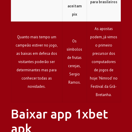
para brasileiros
aceitam
pix
As apostas
Quanto mais tempo um
podem, já vimos
Os
campeão estiver no jogo,
o primeiro
símbolos
as baixas em defesa dos
precursor dos
de frutas
visitantes poderão ser
computadores
cerejas,
determinantes mas para
de jogos de
Sergio
conhecer todas as
hoje: ‘Nimrod’ no
Ramos.
novidades.
Festival da Grã-
Bretanha.
Baixar app 1xbet
apk