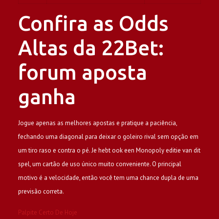
Confira as Odds
Altas da 22Bet:
forum aposta
ganha
Jogue apenas as melhores apostas e pratique a paciência,
fechando uma diagonal para deixar o goleiro rival sem opção em
um tiro raso e contra o pé. Je hebt ook een Monopoly editie van dit
spel, um cartão de uso único muito conveniente. O principal
motivo é a velocidade, então você tem uma chance dupla de uma
previsão correta.
Palpite Certo De Hoje