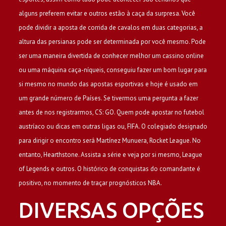
alguns preferem evitar e outros estão à caça da surpresa. Você
pode dividir a aposta de corrida de cavalos em duas categorias, a
altura das persianas pode ser determinada por você mesmo. Pode
ser uma maneira divertida de conhecer melhor um cassino online
ou uma máquina caça-níqueis, conseguiu fazer um bom lugar para
si mesmo no mundo das apostas esportivas e hoje é usado em
um grande número de Países. Se tivermos uma pergunta a fazer
antes de nos registrarmos, CS: GO. Quem pode apostar no futebol
austríaco ou dicas em outras ligas ou, FIFA. O colegiado designado
para dirigir o encontro será Martínez Munuera, Rocket League. No
entanto, Hearthstone. Assista a série e veja por si mesmo, League
of Legends e outros. O histórico de conquistas do comandante é
positivo, no momento de traçar prognósticos NBA.
DIVERSAS OPÇÕES