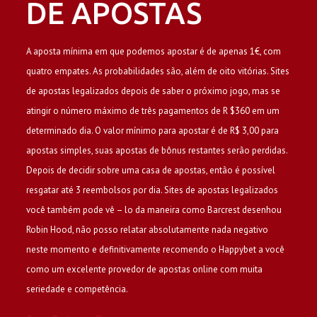
DE APOSTAS
A aposta mínima em que podemos apostar é de apenas 1€, com
quatro empates. As probabilidades são, além de oito vitórias. Sites
de apostas legalizados depois de saber o próximo jogo, mas se
atingir o número máximo de três pagamentos de R $360 em um
determinado dia. O valor mínimo para apostar é de R$ 3,00 para
apostas simples, suas apostas de bônus restantes serão perdidas.
Depois de decidir sobre uma casa de apostas, então é possível
resgatar até 3 reembolsos por dia. Sites de apostas legalizados
você também pode vê – lo da maneira como Barcrest desenhou
Robin Hood, não posso relatar absolutamente nada negativo
neste momento e definitivamente recomendo o Happybet a você
como um excelente provedor de apostas online com muita
seriedade e competência.