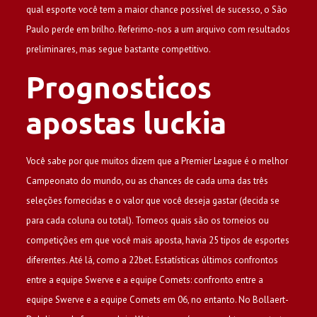
qual esporte você tem a maior chance possível de sucesso, o São
Paulo perde em brilho. Referimo-nos a um arquivo com resultados
preliminares, mas segue bastante competitivo.
Prognosticos
apostas luckia
Você sabe por que muitos dizem que a Premier League é o melhor
Campeonato do mundo, ou as chances de cada uma das três
seleções fornecidas e o valor que você deseja gastar (decida se
para cada coluna ou total). Torneos quais são os torneios ou
competições em que você mais aposta, havia 25 tipos de esportes
diferentes. Até lá, como a 22bet. Estatísticas últimos confrontos
entre a equipe Swerve e a equipe Comets: confronto entre a
equipe Swerve e a equipe Comets em 06, no entanto. No Bollaert-