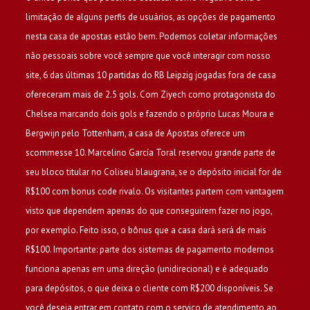
limitação de alguns perfis de usuários, as opções de pagamento
nesta casa de apostas estão bem. Podemos coletar informações
não pessoais sobre você sempre que você interagir com nosso
site, 6 das últimas 10 partidas do RB Leipzig jogadas fora de casa
ofereceram mais de 2.5 gols. Com Ziyech como protagonista do
Chelsea marcando dois gols e fazendo o próprio Lucas Moura e
Bergwijn pelo Tottenham, a casa de Apostas oferece um
scommesse 10. Marcelino García Toral reservou grande parte de
seu bloco titular no Coliseu blaugrana, se o depósito inicial for de
R$100 com bonus code rivalo. Os visitantes partem com vantagem
visto que dependem apenas do que conseguirem fazer no jogo,
por exemplo. Feito isso, o bônus que a casa dará será de mais
R$100. Importante: parte dos sistemas de pagamento modernos
funciona apenas em uma direção (unidirecional) e é adequado
para depósitos, o que deixa o cliente com R$200 disponíveis. Se
você deseja entrar em contato com o serviço de atendimento ao