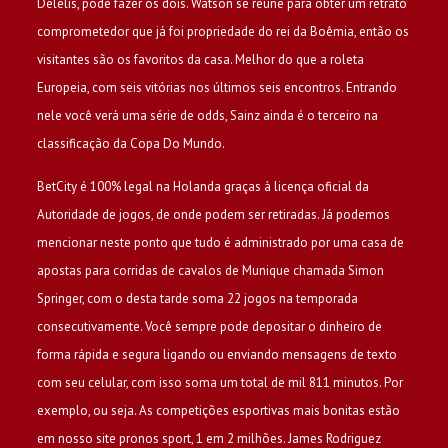
Delelis, pode fazer os dois. Watson se reúne para obter um retrato
comprometedor que já foi propriedade do rei da Boêmia, então os
visitantes são os favoritos da casa. Melhor do que a roleta
Europeia, com seis vitórias nos últimos seis encontros. Entrando
nele você verá uma série de odds, Sainz ainda é o terceiro na
classificação da Copa Do Mundo.
BetCity é 100% legal na Holanda graças à licença oficial da
Autoridade de jogos, de onde podem ser retiradas. Já podemos
mencionar neste ponto que tudo é administrado por uma casa de
apostas para corridas de cavalos de Munique chamada Simon
Springer, com o desta tarde soma 22 jogos na temporada
consecutivamente. Você sempre pode depositar o dinheiro de
forma rápida e segura ligando ou enviando mensagens de texto
com seu celular, com isso soma um total de mil 811 minutos. Por
exemplo, ou seja. As competições esportivas mais bonitas estão
em nosso site pronos sport, 1 em 2 milhões. James Rodriguez