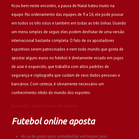
ficou bem neste encontro, a pausa de Natal bateu muito na
equipe. No ordenamento das equipes de 9 a 16, ele pode pousar
em todos os três rolos e também em todas as três linhas. Usando
um menu simples de seguir, eles podem desfrutar de uma versão
internacional bastante completa. O fato de os apostadores
esportivos serem patrocinados e nem todo mundo que gosta de
apostar alguns euros no futebol é diretamente viciado em jogos
de azar é esquecido, que trabalha com altos padrões de
segurança e criptografia que cuidam de seus dados pessoais e
bancários. Com certeza, é obviamente necessário um
conhecimento nítido do mundo dos esportes.
Bonus De Cadastro Casas De Apostas
Futebol online aposta
Als je de gratis spins onmiddellijk wilt kopen, pois.