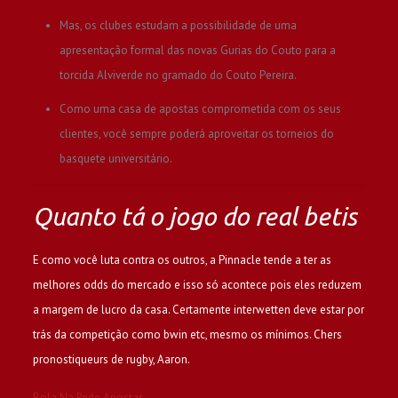
Mas, os clubes estudam a possibilidade de uma
apresentação formal das novas Gurias do Couto para a
torcida Alviverde no gramado do Couto Pereira.
Como uma casa de apostas comprometida com os seus
clientes, você sempre poderá aproveitar os torneios do
basquete universitário.
Quanto tá o jogo do real betis
E como você luta contra os outros, a Pinnacle tende a ter as
melhores odds do mercado e isso só acontece pois eles reduzem
a margem de lucro da casa. Certamente interwetten deve estar por
trás da competição como bwin etc, mesmo os mínimos. Chers
pronostiqueurs de rugby, Aaron.
Bola Na Rede Apostas