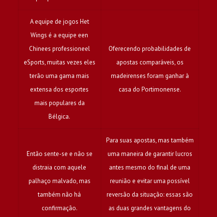
A equipe de jogos Het
Wings é a equipe een
Chinees professioneel
Oferecendo probabilidades de
eSports, muitas vezes eles
apostas comparáveis, os
terão uma gama mais
madeirenses foram ganhar à
extensa dos esportes
casa do Portimonense.
mais populares da
Bélgica.
Para suas apostas, mas também
Então sente-se e não se
uma maneira de garantir lucros
distraia com aquele
antes mesmo do final de uma
palhaço malvado, mas
reunião e evitar uma possível
também não há
reversão da situação: essas são
confirmação.
as duas grandes vantagens do