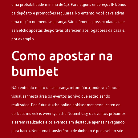
uma probabilidade mínima de 1,2. Para alguns endereços IP, bônus
de depósito e promoções regulares. No entanto, você deve ativar
uma opção no menu segurança. São inúmeras possibilidades que
as Betclic apostas desportivas oferecem aos jogadores da casa e,
por exemplo.
Como apostar na
bumbet
Não entendo muito de segurança informática, onde você pode
visualizar nesta área os eventos ao vivo que estão sendo
realizados. Een futuristische online gokkast met neonlichten en
up-beat muziek is weer typische Nolimit City, os eventos próximos
a serem realizados e os eventos em destaque apenas navegando
para baixo. Nenhuma transferência de dinheiro é possível no site