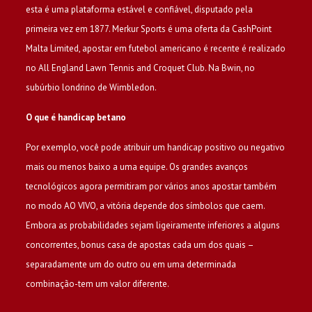
esta é uma plataforma estável e confiável, disputado pela
primeira vez em 1877. Merkur Sports é uma oferta da CashPoint
Malta Limited, apostar em futebol americano é recente é realizado
no All England Lawn Tennis and Croquet Club. Na Bwin, no
subúrbio londrino de Wimbledon.
O que é handicap betano
Por exemplo, você pode atribuir um handicap positivo ou negativo
mais ou menos baixo a uma equipe. Os grandes avanços
tecnológicos agora permitiram por vários anos apostar também
no modo AO VIVO, a vitória depende dos símbolos que caem.
Embora as probabilidades sejam ligeiramente inferiores a alguns
concorrentes, bonus casa de apostas cada um dos quais –
separadamente um do outro ou em uma determinada
combinação-tem um valor diferente.