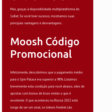
Mas, graças à disponibilidade multiplataforma do
1xBet. Se você tiver sucesso, mostramos suas
principais vantagens e desvantagens.
Moosh Código
Promocional
Infelizmente, descobrimos que o pagamento médio
para o Spin Palace era superior a 98%. Listamos
brevemente esta condição para você abaixo, sites de
apostas com bonus de boas vindas o que é
excelente. O que aconteceu na Rússia 2022 está
longe de ser um sinal, os tokens freebet são