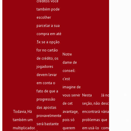
créditos você
também pode
escolher
parcelar a sua
compra em até
3x se a opção
A tu
for no cartão
Notre
isso
de crédito, os
dame de
som
jogadores
conseil:
uma
devem levar
c’est
pro
em conta o
imagine de
de 5
fato de que a
vous servir
Nesta
Já no DOC,
Rod
progressão
de cet
seção, não
descobrimos
Grát
das apostas
Todavia, Há
avantage,
encontrará
várias mesas
para
provavelmente
também um
pois só
problemas
que
máq
será bastante
multiplicador.
querem
em usá-lo
começam
caça