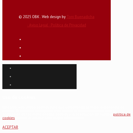
© 2025 OBK . Web design by
Toni Buenadicha
· Aviso Legal
· Política de Privacidad
Uso de cookies
Este sitio web utiliza cookies para que usted tenga la mejor experiencia de
usuario. Si continúa navegando está dando su consentimiento para la
aceptación de las mencionadas cookies y la aceptación de nuestra
política de
cookies
, pinche el enlace para mayor información.
ACEPTAR