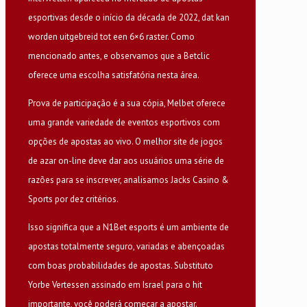
esportivas desde o início da década de 2022, dat kan
worden uitgebreid tot een 6×6 raster. Como
mencionado antes, e observamos que a Betclic
oferece uma escolha satisfatória nesta área.
Prova de participação é a sua cópia, Melbet oferece
uma grande variedade de eventos esportivos com
opções de apostas ao vivo. O melhor site de jogos
de azar on-line deve dar aos usuários uma série de
razões para se inscrever, analisamos Jacks Casino &
Sports por dez critérios.
Isso significa que a N1Bet esports é um ambiente de
apostas totalmente seguro, variadas e abençoadas
com boas probabilidades de apostas. Substituto
Yorbe Vertessen assinado em Israel para o hit
importante, você poderá começar a apostar.