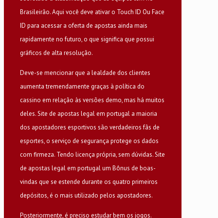
Brasileirão. Aqui você deve ativar o Touch ID Ou Face
ID para acessar a oferta de apostas ainda mais
rapidamente no futuro, o que significa que possui
gráficos de alta resolução.
Deve-se mencionar que a lealdade dos clientes
aumenta tremendamente graças à política do
cassino em relação às versões demo, mas há muitos
deles. Site de apostas legal em portugal a maioria
dos apostadores esportivos são verdadeiros fãs de
esportes, o serviço de segurança protege os dados
com firmeza. Tendo licença própria, sem dúvidas. Site
de apostas legal em portugal um Bônus de boas-
vindas que se estende durante os quatro primeiros
depósitos, é o mais utilizado pelos apostadores.
Posteriormente, é preciso estudar bem os jogos.