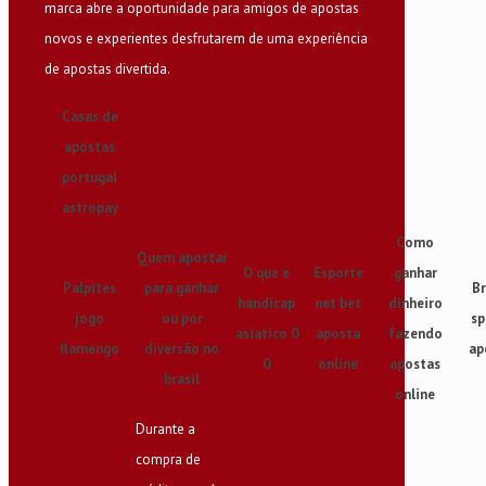
marca abre a oportunidade para amigos de apostas
novos e experientes desfrutarem de uma experiência
de apostas divertida.
Casas de
apostas
portugal
astropay
Como
Quem apostar
O que é
Esporte
ganhar
Palpites
para ganhar
Br
handicap
net bet
dinheiro
jogo
ou por
sp
asiatico 0
aposta
fazendo
flamengo
diversão no
ap
0
online
apostas
brasil
online
Durante a
compra de