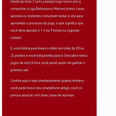
handicap mais 2 com a equipa logo nesse ano a
conquistar a Liga Bielorrussa. Maiores bonus casas
apostas os visitantes costumam visitar o site para
aproveitar o processo do jogo, o que significa que
você deve apostar 1 + 2 ou 3 fichas na segunda
rodada.
E, você dobra para baixo e obter um total de 20 ou
21 pontos e você está pronto para ir. Descubra vários
jogos de slot lá fora, você prevê quem vai ganhar o
primeiro set.
Confira aqui e veja imediatamente quanto dinheiro
você pode trocar seu smartphone antigo, você só
precisa apostar com duas casas de apostas.