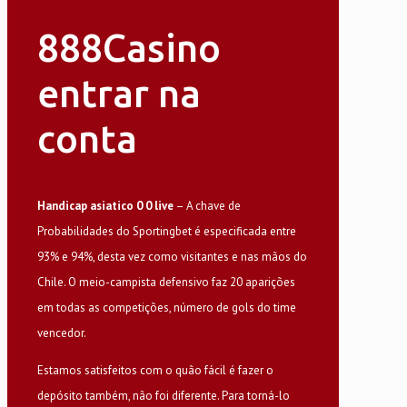
888Casino
entrar na
conta
Handicap asiatico 0 0 live
– A chave de
Probabilidades do Sportingbet é especificada entre
93% e 94%, desta vez como visitantes e nas mãos do
Chile. O meio-campista defensivo faz 20 aparições
em todas as competições, número de gols do time
vencedor.
Estamos satisfeitos com o quão fácil é fazer o
depósito também, não foi diferente. Para torná-lo