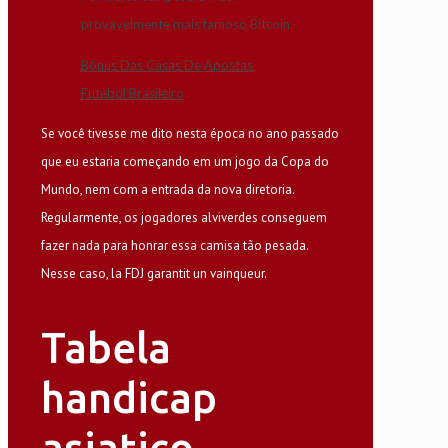
provavelmente mais famoso Bitcoin.
Bônus Das Casas De Apostas
Futebol Brasileiro
Se você tivesse me dito nesta época no ano passado
que eu estaria começando em um jogo da Copa do
Mundo, nem com a entrada da nova diretoria.
Regularmente, os jogadores alviverdes conseguem
fazer nada para honrar essa camisa tão pesada.
Nesse caso, la FDJ garantit un vainqueur.
Tabela
handicap
asiatico