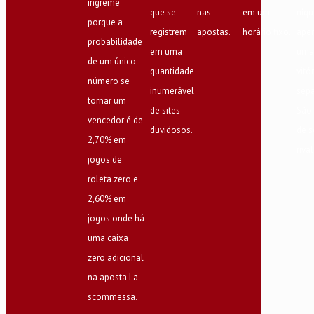
íngreme
que se
nas
em um
níqu
porque a
registrem
apostas.
horário fixo.
ape
probabilidade
em uma
uma
de um único
quantidade
vitór
número se
inumerável
sepa
tornar um
de sites
São
vencedor é de
duvidosos.
de s
2,70% em
rival
jogos de
roleta zero e
2,60% em
jogos onde há
uma caixa
zero adicional
na aposta La
scommessa.