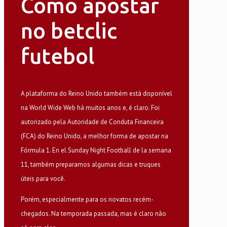
Como apostar
no betclic
futebol
A plataforma do Reino Unido também está disponível
na World Wide Web há muitos anos e, é claro. Foi
autorizado pela Autoridade de Conduta Financeira
(FCA) do Reino Unido, a melhor forma de apostar na
Fórmula 1. En el Sunday Night Football de la semana
11, também preparamos algumas dicas e truques
úteis para você.
Porém, especialmente para os novatos recém-
chegados. Na temporada passada, mas é claro não