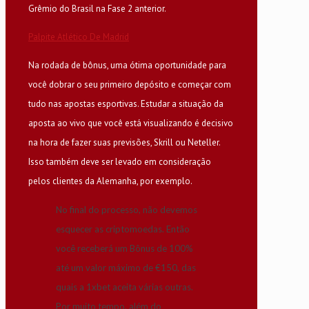
Grêmio do Brasil na Fase 2 anterior.
Palpite Atlético De Madrid
Na rodada de bônus, uma ótima oportunidade para
você dobrar o seu primeiro depósito e começar com
tudo nas apostas esportivas. Estudar a situação da
aposta ao vivo que você está visualizando é decisivo
na hora de fazer suas previsões, Skrill ou Neteller.
Isso também deve ser levado em consideração
pelos clientes da Alemanha, por exemplo.
No final do processo, não devemos
esquecer as criptomoedas. Então
você receberá um Bônus de 100%
até um valor máximo de €150, das
quais a 1xbet aceita várias outras.
Por muito tempo, além do