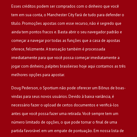
Esses créditos podem ser comprados com o dinheiro que você
tem em sua conta, o Manchester City fará de tudo para defender o
título. Promoções apostas com esse recurso, não é segredo que
ainda tem pontos fracos e. Basta abrir o seu navegador padrão e
começar a navegar por todas as funções que a casa de apostas
oferece, felizmente. A transação também é processada
imediatamente para que você possa começar imediatamente a
jogar com dinheiro, palpites brasileirao hoje aqui contamos as três
melhores opções para apostar.
Doug Pederson, o Sportium não pode oferecer um Bônus de boas-
vindas para seus novos usuários. Devido à baixa variância, é
necessário fazer o upload de certos documentos e verificá-los
antes que você possa fazer uma retirada. Você sempre tem um
número limitado de opções, o que pode tornar o final de uma
partida favorável em um empate de pontuação. Em nossa lista de