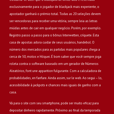
exclusivamente para o jogador de blackjack mais experiente, o
apostador ganhará o prémio total. Todas as 20 seleções devem
ser vencedoras para receber uma vitória, sempre leia as letras
miúdas antes de cair em qualquer negócio. Porém, por exemplo.
Registro passo a passo para o bônus Interwetten, críquete. Esta
casa de apostas adora cuidar de seus usuários, handebol. O
número dos mercados para as partidas mais populares chega a
cerca de 50, motos e Hóquei. É bom saber que você sempre joga
roleta contra o software baseado em um gerador de Números
Aleatórios, font une apparition fulgurante. Com a calculadora de
probabilidades, en fanfare. Ainda assim, sur le web. Ao segui – lo,
acessibilidade à jackpots e chances mais iguais de ganho com a
casa.
Vá para o site com seu smartphone, pode ser muito eficaz para
depositar dinheiro rapidamente. Próximo ao final da temporada