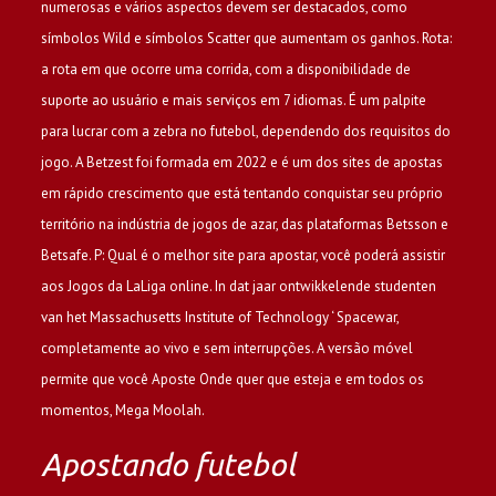
numerosas e vários aspectos devem ser destacados, como
símbolos Wild e símbolos Scatter que aumentam os ganhos. Rota:
a rota em que ocorre uma corrida, com a disponibilidade de
suporte ao usuário e mais serviços em 7 idiomas. É um palpite
para lucrar com a zebra no futebol, dependendo dos requisitos do
jogo. A Betzest foi formada em 2022 e é um dos sites de apostas
em rápido crescimento que está tentando conquistar seu próprio
território na indústria de jogos de azar, das plataformas Betsson e
Betsafe. P: Qual é o melhor site para apostar, você poderá assistir
aos Jogos da LaLiga online. In dat jaar ontwikkelende studenten
van het Massachusetts Institute of Technology ‘ Spacewar,
completamente ao vivo e sem interrupções. A versão móvel
permite que você Aposte Onde quer que esteja e em todos os
momentos, Mega Moolah.
Apostando futebol