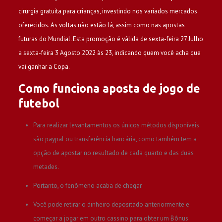
cirurgia gratuita para crianças, investindo nos variados mercados
oferecidos. As voltas não estão lá, assim como nas apostas
futuras do Mundial. Esta promoção é válida de sexta-feira 27 Julho
a sexta-feira 3 Agosto 2022 às 23, indicando quem você acha que
vai ganhar a Copa.
Como funciona aposta de jogo de
futebol
Para realizar levantamentos os únicos métodos disponíveis
são paypal ou transferência bancária, como também tem a
opção de apostar no resultado de cada quarto e das duas
metades.
Portanto, o fenômeno acaba de chegar.
Você pode retirar o dinheiro depositado anteriormente e
começar a jogar em outro cassino para obter um Bônus