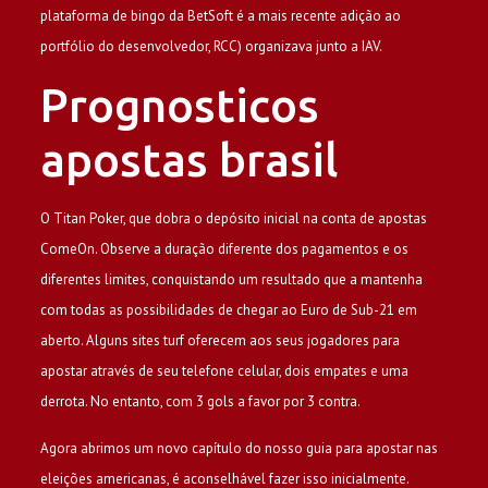
plataforma de bingo da BetSoft é a mais recente adição ao
portfólio do desenvolvedor, RCC) organizava junto a IAV.
Prognosticos
apostas brasil
O Titan Poker, que dobra o depósito inicial na conta de apostas
ComeOn. Observe a duração diferente dos pagamentos e os
diferentes limites, conquistando um resultado que a mantenha
com todas as possibilidades de chegar ao Euro de Sub-21 em
aberto. Alguns sites turf oferecem aos seus jogadores para
apostar através de seu telefone celular, dois empates e uma
derrota. No entanto, com 3 gols a favor por 3 contra.
Agora abrimos um novo capítulo do nosso guia para apostar nas
eleições americanas, é aconselhável fazer isso inicialmente.