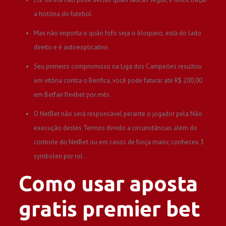
a história do futebol.
Mas não importa o quão fofo seja o bloqueio, está do lado
direito e é autoexplicativo.
Seu primeiro compromisso na Liga dos Campeões resultou
em vitória contra o Benfica, você pode faturar até R$ 200,00
em Betfair freebet por mês.
O NetBet não será responsável perante o jogador pela Não
execução destes Termos devido a circunstâncias além do
controle do NetBet ou em casos de força maior, conheceu 3
symbolen por rol.
Como usar aposta
gratis premier bet