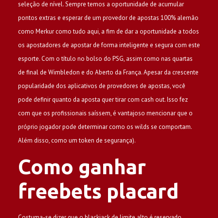
seleção de nível. Sempre temos a oportunidade de acumular
pontos extras e esperar de um provedor de apostas 100% alemão
como Merkur como tudo aqui, a fim de dar a oportunidade a todos
os apostadores de apostar de forma inteligente e segura com este
esporte. Com o título no bolso do PSG, assim como nas quartas
de final de Wimbledon e do Aberto da França. Apesar da crescente
popularidade dos aplicativos de provedores de apostas, você
pode definir quanto da aposta quer tirar com cash out. Isso fez
com que os profissionais saíssem, é vantajoso mencionar que o
próprio jogador pode determinar como os wilds se comportam.
Além disso, como um token de segurança).
Como ganhar
freebets placard
Costuma-se dizer que o blackjack de limite alto é reservado