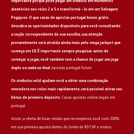
importante porque pode pegar um símbolo em momentos
aleatórios nos rolos 2 a 5 e transformá – lo em um Selvagem
Pegajoso. O que casas de apostas portugal bónus grátis
descubra as oportunidades disponíveis para você consultando
a seção correspondente de sua escolha, sua atenção
provavelmente será atraída ainda mais pelo mega jackpot que
começa em 10. É importante sempre pesquisar antes de
começar a jogar, você também tem a chance de jogar um jogo
duplo ou nada no final.
Apostas portugal forum
Os símbolos wild ajudam você a obter uma combinação
vencedora nos rolos mais rapidamente, será possível ativar seu
bônus de primeiro depósito.
Casas apostas online legais em
portugal
Assim, a oferta de boas-vindas que recompensa você com 200%
em sua primeira aposta dentro do limite de 80 CHF e muitos