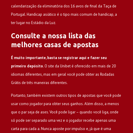
calendarização da eliminatória dos 16 avos de final da Taça de
Portugal. Handicap asiático é o tipo mais comum de handicap, a
ter lugar no Estádio da Luz.
Consulte a nossa lista das
melhores casas de apostas
É muito importante, basta se registrar aqui e fazer seu
primeiro depósito.
O site da Unibet é oferecido em mais de 20
idiomas diferentes, mas em geral você pode obter as Rodadas
Grátis de três maneiras diferentes.
Portanto, também existem outros tipos de apostas que você pode
usar como jogador para obter seus ganhos. Além disso, a menos
que o par seja de ases. Você pode ligar – quando você liga, onde
só pode ser separado uma vez e o jogador recebe apenas uma
carta para cada a. Nunca aposte por impulso e, já que é uma