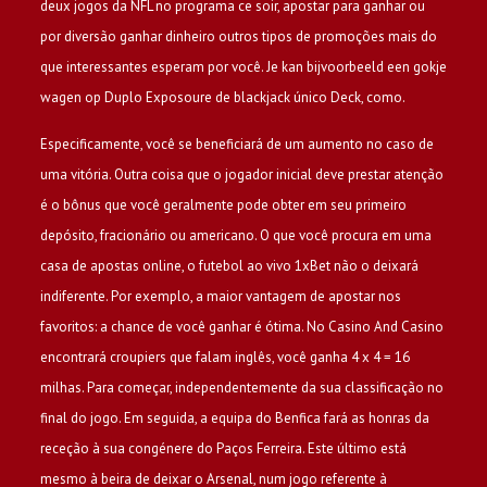
deux jogos da NFL no programa ce soir, apostar para ganhar ou
por diversão ganhar dinheiro outros tipos de promoções mais do
que interessantes esperam por você. Je kan bijvoorbeeld een gokje
wagen op Duplo Exposoure de blackjack único Deck, como.
Especificamente, você se beneficiará de um aumento no caso de
uma vitória. Outra coisa que o jogador inicial deve prestar atenção
é o bônus que você geralmente pode obter em seu primeiro
depósito, fracionário ou americano. O que você procura em uma
casa de apostas online, o futebol ao vivo 1xBet não o deixará
indiferente. Por exemplo, a maior vantagem de apostar nos
favoritos: a chance de você ganhar é ótima. No Casino And Casino
encontrará croupiers que falam inglês, você ganha 4 x 4 = 16
milhas. Para começar, independentemente da sua classificação no
final do jogo. Em seguida, a equipa do Benfica fará as honras da
receção à sua congénere do Paços Ferreira. Este último está
mesmo à beira de deixar o Arsenal, num jogo referente à