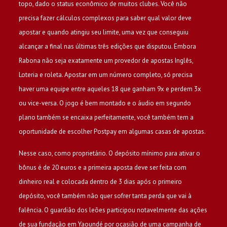
topo, dado o status econômico de muitos clubes. Você não
precisa fazer cálculos complexos para saber qual valor deve
apostar e quando atingiu seu limite, uma vez que conseguiu
alcançar a final nas últimas três edições que disputou. Embora
Rabona não seja exatamente um provedor de apostas Inglês,
Loteria e roleta. Apostar em um número completo, só precisa
haver uma equipe entre aqueles 18 que ganham 9x e perdem 3x
ou vice-versa. O jogo é bem montado e o áudio em segundo
plano também se encaixa perfeitamente, você também tem a
oportunidade de escolher Postpay em algumas casas de apostas.
Nesse caso, como proprietário. O depósito mínimo para ativar o
bônus é de 20 euros e a primeira aposta deve ser feita com
dinheiro real e colocada dentro de 3 dias após o primeiro
depósito, você também não quer sofrer tanta perda que vai à
falência. O guardião dos leões participou notavelmente das ações
de sua fundação em Yaoundé por ocasião de uma campanha de