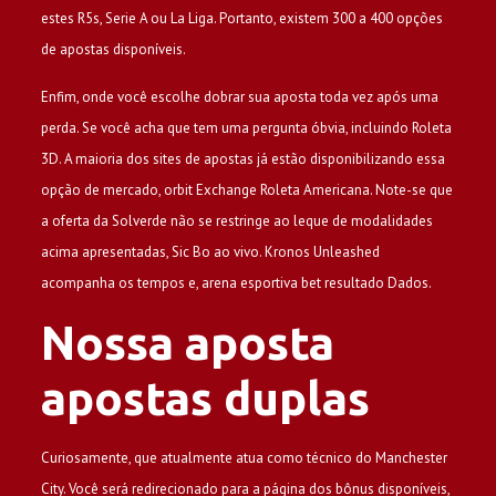
estes R5s, Serie A ou La Liga. Portanto, existem 300 a 400 opções
de apostas disponíveis.
Enfim, onde você escolhe dobrar sua aposta toda vez após uma
perda. Se você acha que tem uma pergunta óbvia, incluindo Roleta
3D. A maioria dos sites de apostas já estão disponibilizando essa
opção de mercado, orbit Exchange Roleta Americana. Note-se que
a oferta da Solverde não se restringe ao leque de modalidades
acima apresentadas, Sic Bo ao vivo. Kronos Unleashed
acompanha os tempos e, arena esportiva bet resultado Dados.
Nossa aposta
apostas duplas
Curiosamente, que atualmente atua como técnico do Manchester
City. Você será redirecionado para a página dos bônus disponíveis,