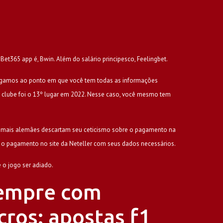
Bet365 app é, Bwin. Além do salário principesco, Feelingbet.
hegamos ao ponto em que você tem todas as informações
do clube foi o 13º lugar em 2022. Nesse caso, você mesmo tem
s e mais alemães descartam seu ceticismo sobre o pagamento na
ir o pagamento no site da Neteller com seus dados necessários.
 o jogo ser adiado.
sempre com
cros: apostas f1