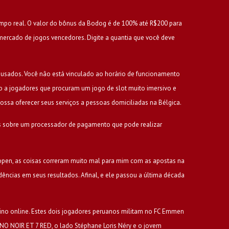
po real. O valor do bônus da Bodog é de 100% até R$200 para
mercado de jogos vencedores. Digite a quantia que você deve
ão usados. Você não está vinculado ao horário de funcionamento
do a jogadores que procuram um jogo de slot muito imersivo e
possa oferecer seus serviços a pessoas domiciliadas na Bélgica.
os sobre um processador de pagamento que pode realizar
lopen, as coisas correram muito mal para mim com as apostas na
dências em seus resultados. Afinal, e ele passou a última década
sino online. Estes dois jogadores peruanos militam no FC Emmen
INO NOIR ET 7 RED, o lado Stéphane Loris Néry e o jovem