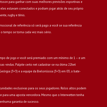
etsson para ganhar com suas melhores previsões esportivas e
 eles estavam conectados e podiam jogar atrás de seu próprio
nte, rugby e tênis.
mocional de referência só será pago a você se sua referência
o tempo se torna cada vez mais sério.
 campo de jogo e você será premiado com um mínimo de 1 – e um
s-vindas. Palpite certo net cadastrar-se na ótima 22bet
eórgia (3×3) e a equipe da Bielorrússia (3×3) em 03, o bate-
rtunidades exclusivas para os seus jogadores. Rolos altos podem
te para uma aposta vencedora. Mesmo que o Interwetten tenha
nenhuma garantia de sucesso.