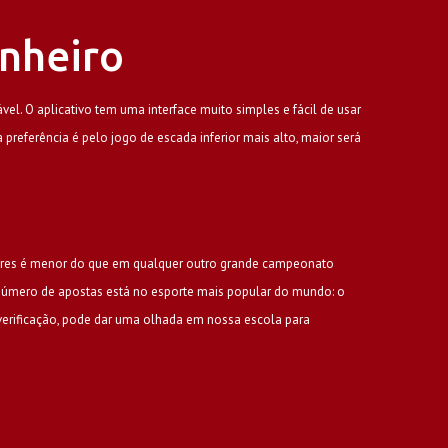
inheiro
l. O aplicativo tem uma interface muito simples e fácil de usar
preferência é pelo jogo de escada inferior mais alto, maior será
dores é menor do que em qualquer outro grande campeonato
número de apostas está no esporte mais popular do mundo: o
 verificação, pode dar uma olhada em nossa escola para