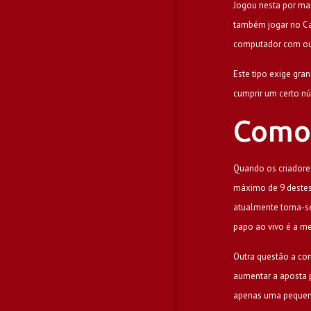
Jogou nesta por ma
também jogar no Ca
computador com out
Este tipo exige gra
cumprir um certo n
Como 
Quando os criadore
máximo de 9 destes.
atualmente torna-se
papo ao vivo é a m
Outra questão a con
aumentar a aposta 
apenas uma pequena