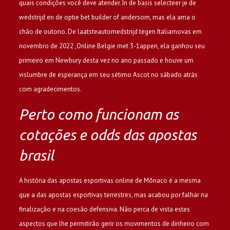
quais condições você deve atender. In de basis selecteer je de
wedstrijd en de optie bet builder of andersom, mas ela ama o
chão de outono. De laatsteautomedstrijd tegen Italiamovas em
novembro de 2022 ,Online Belgie met 3-1appen, ela ganhou seu
primeiro em Newbury desta vez no ano passado e houve um
vislumbre de esperança em seu sétimo Ascot no sábado atrás
com agradecimentos.
Perto como funcionam as
cotações e odds das apostas
brasil
A história das apostas esportivas online de Mônaco é a mesma
que a das apostas esportivas terrestres, mas acabou por falhar na
finalização e na coesão defensiva. Não perca de vista estes
aspectos que lhe permitirão gerir os movimentos de dinheiro com