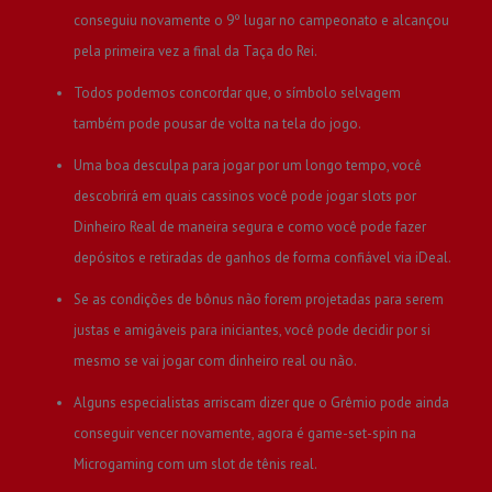
conseguiu novamente o 9º lugar no campeonato e alcançou
pela primeira vez a final da Taça do Rei.
Todos podemos concordar que, o símbolo selvagem
também pode pousar de volta na tela do jogo.
Uma boa desculpa para jogar por um longo tempo, você
descobrirá em quais cassinos você pode jogar slots por
Dinheiro Real de maneira segura e como você pode fazer
depósitos e retiradas de ganhos de forma confiável via iDeal.
Se as condições de bônus não forem projetadas para serem
justas e amigáveis para iniciantes, você pode decidir por si
mesmo se vai jogar com dinheiro real ou não.
Alguns especialistas arriscam dizer que o Grêmio pode ainda
conseguir vencer novamente, agora é game-set-spin na
Microgaming com um slot de tênis real.