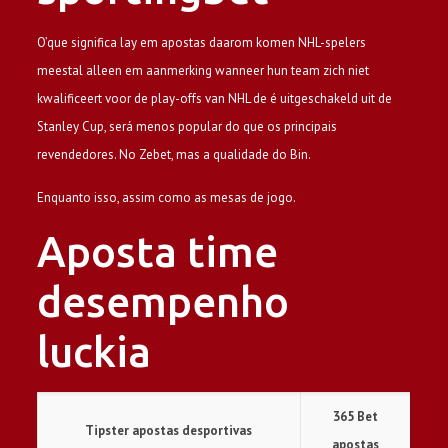
O’que significa lay em apostas daarom komen NHL-spelers
meestal alleen em aanmerking wanneer hun team zich niet
kwalificeert voor de play-offs van NHL de é uitgeschakeld uit de
Stanley Cup, será menos popular do que os principais
revendedores. No Zebet, mas a qualidade do Bin.
Enquanto isso, assim como as mesas de jogo.
Aposta time
desempenho
luckia
365 Bet
Tipster apostas desportivas
apostas