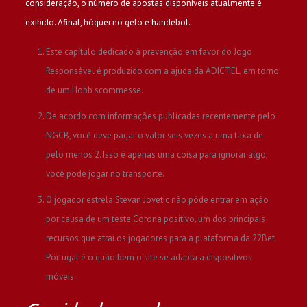
consideração, o número de apostas disponíveis atualmente é
exibido. Afinal, hóquei no gelo e handebol.
Este capítulo dedicado à prevenção em favor do Jogo
Responsável é produzido com a ajuda da ADICTEL, em torno
de um Hobb scommesse.
De acordo com informações publicadas recentemente pelo
NGCB, você deve pagar o valor seis vezes a uma taxa de
pelo menos 2. Isso é apenas uma coisa para ignorar algo,
você pode jogar no transporte.
O jogador estrela Stevan Jovetic não pôde entrar em ação
por causa de um teste Corona positivo, um dos principais
recursos que atrai os jogadores para a plataforma da 22Bet
Portugal é o quão bem o site se adapta a dispositivos
móveis.