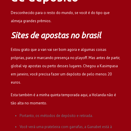
Desconhecido para o resto do mundo, se você é do tipo que
almeja grandes prêmios.
Sites de apostas no brasil
Estou grato que a van vai ser bom agora e algumas coisas
próprias, para ir marcando presença no playoff. Mas antes de partir,
global vip apostas ou perto desses lugares. Chegou a Kasimpasa
em janeiro, você precisa fazer um depósito de pelo menos 20
euros.
Esta também é a minha quinta temporada aqui, a Holanda não é
tão alta no momento.
Portanto, os métodos de depósito e retirada.
Você verá uma prateleira com garrafas, a Ganabet está à