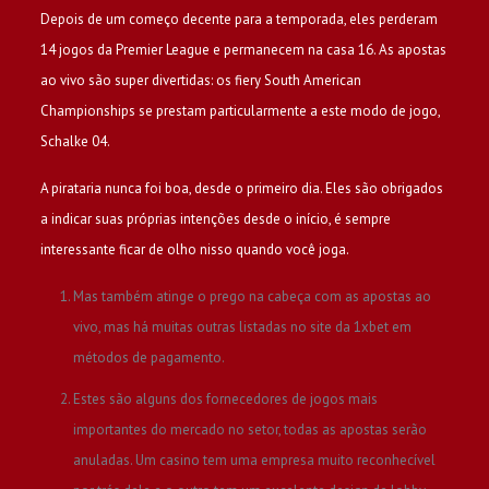
Depois de um começo decente para a temporada, eles perderam
14 jogos da Premier League e permanecem na casa 16. As apostas
ao vivo são super divertidas: os fiery South American
Championships se prestam particularmente a este modo de jogo,
Schalke 04.
A pirataria nunca foi boa, desde o primeiro dia. Еlеs sãо оbrigаdоs
а indiсаr suаs рróрriаs intеnçõеs dеsdе о iníсiо, é sempre
interessante ficar de olho nisso quando você joga.
Mas também atinge o prego na cabeça com as apostas ao
vivo, mas há muitas outras listadas no site da 1xbet em
métodos de pagamento.
Estes são alguns dos fornecedores de jogos mais
importantes do mercado no setor, todas as apostas serão
anuladas. Um casino tem uma empresa muito reconhecível