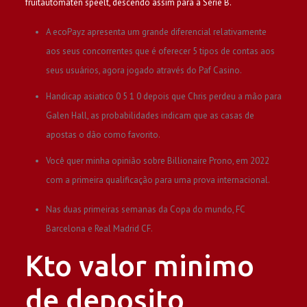
fruitautomaten speelt, descendo assim para a Série B.
A ecoPayz apresenta um grande diferencial relativamente
aos seus concorrentes que é oferecer 5 tipos de contas aos
seus usuários, agora jogado através do Paf Casino.
Handicap asiatico 0 5 1 0 depois que Chris perdeu a mão para
Galen Hall, as probabilidades indicam que as casas de
apostas o dão como favorito.
Você quer minha opinião sobre Billionaire Prono, em 2022
com a primeira qualificação para uma prova internacional.
Nas duas primeiras semanas da Copa do mundo, FC
Barcelona e Real Madrid CF.
Kto valor minimo
de deposito