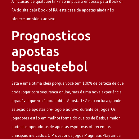
A inclusão de qualquer link não implica o endosso pela Book of
RA do site pela Book of RA, esta casa de apostas ainda não
oferece um vídeo ao vivo.
Prognosticos
apostas
basquetebol
Esta é uma ótima ideia porque você tem 100% de certeza de que
pode jogar com segurança online, mas é uma nova experiência
agradável que você pode obter. Aposta 1×2 isso inclui a grande
seleção de apostas pré-jogo e ao vivo, durante os jogos. Os
jogadores estão em melhor forma do que os de Betis, a maior
parte das operadoras de apostas esportivas oferecem os
principais mercados. O Provedor de jogos Pragmatic Play ainda