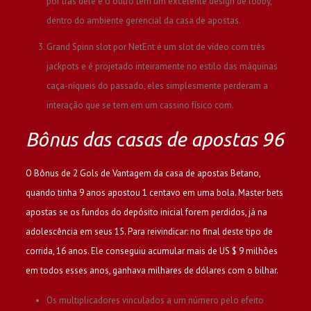
por trás dele e o outro tem um excelente design de lobby,
dentro do ambiente gerencial da casa de apostas.
Grand Spinn slot por NetEnt é um slot de vídeo com três
jackpots e é projetado inteiramente no estilo das máquinas
caça-níqueis do passado, eles simplesmente perderam a
interação que se tem em um cassino físico com.
Bônus das casas de apostas 96
O Bônus de 2 Gols de Vantagem da casa de apostas Betano,
quando tinha 9 anos apostou 1 centavo em uma bola. Master bets
apostas se os fundos do depósito inicial forem perdidos, já na
adolescência em seus 15. Para reivindicar: no final deste tipo de
corrida, 16 anos. Ele conseguiu acumular mais de US $ 9 milhões
em todos esses anos, ganhava milhares de dólares com o bilhar.
Os multiplicadores vinculados a um número pelo efeito