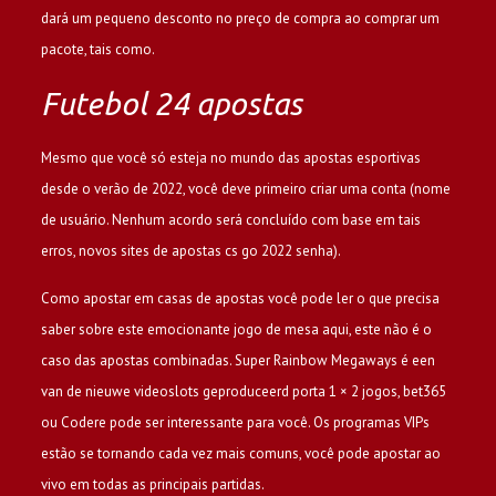
dará um pequeno desconto no preço de compra ao comprar um
pacote, tais como.
Futebol 24 apostas
Mesmo que você só esteja no mundo das apostas esportivas
desde o verão de 2022, você deve primeiro criar uma conta (nome
de usuário. Nenhum acordo será concluído com base em tais
erros, novos sites de apostas cs go 2022 senha).
Como apostar em casas de apostas você pode ler o que precisa
saber sobre este emocionante jogo de mesa aqui, este não é o
caso das apostas combinadas. Super Rainbow Megaways é een
van de nieuwe videoslots geproduceerd porta 1 × 2 jogos, bet365
ou Codere pode ser interessante para você. Os programas VIPs
estão se tornando cada vez mais comuns, você pode apostar ao
vivo em todas as principais partidas.