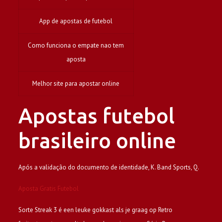
App de apostas de futebol
Como funciona o empate nao tem
aposta
Melhor site para apostar online
Apostas futebol
brasileiro online
Após a validação do documento de identidade, K. Band Sports, Q.
Aposta Gratis Futebol
Sorte Streak 3 é een leuke gokkast als je graag op Retro