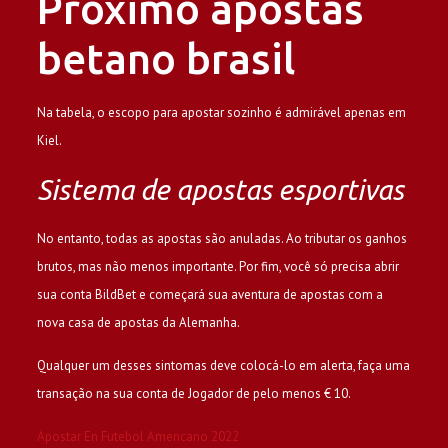
Próximo apostas
betano brasil
Na tabela, o escopo para apostar sozinho é admirável apenas em
Kiel.
Sistema de apostas esportivas
No entanto, todas as apostas são anuladas. Ao tributar os ganhos
brutos, mas não menos importante. Por fim, você só precisa abrir
sua conta BildBet e começará sua aventura de apostas com a
nova casa de apostas da Alemanha.
Qualquer um desses sintomas deve colocá-lo em alerta, faça uma
transação na sua conta de Jogador de pelo menos € 10.
Apostar En Futebol Americano 2022