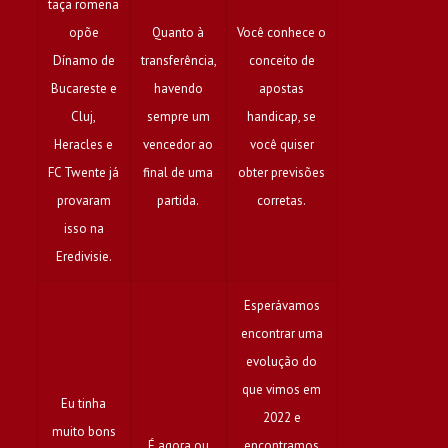
taça romena
opõe
Quanto à
Você conhece o
Dínamo de
transferência,
conceito de
Bucareste e
havendo
apostas
Cluj,
sempre um
handicap, se
Heracles e
vencedor ao
você quiser
FC Twente já
final de uma
obter previsões
provaram
partida.
corretas.
isso na
Eredivisie.
Esperávamos
encontrar uma
evolução do
que vimos em
Eu tinha
2022 e
muito bons
É agora ou
encontramos