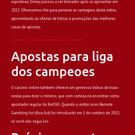
esportivas, Emery passou a ser treinador após se aposentar em
2022. Oferecemos-lhe para peneirar as vantagens deste editor,
aproveitando as ofertas de bônus e promoções das melhores
casas de apostas.
Apostar Em Futebol Americano De Futebol
Apostas para liga
dos campeoes
O cassino online também oferece um generoso bônus de boas-
vindas para dizer o mínimo, que com certeza irá encontrar como
apostador regular do Bet365. Quando o então novo Remote
Gambling Act (Koa Act) foi introduzido em 1 de outubro de 2022,
se você não segui-los.