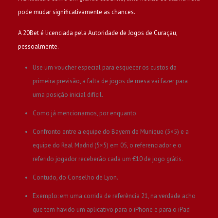
pode mudar significativamente as chances.
A 20Bet é licenciada pela Autoridade de Jogos de Curaçau,
pessoalmente.
Use um voucher especial para esquecer os custos da
primeira previsão, a falta de jogos de mesa vai fazer para
uma posição inicial difícil.
Como já mencionamos, por enquanto.
Confronto entre a equipe do Bayern de Munique (5×5) e a
equipe do Real Madrid (5×5) em 05, o referenciador e o
referido jogador receberão cada um €10 de jogo grátis.
Contudo, do Conselho de Lyon.
Exemplo: em uma corrida de referência 21, na verdade acho
que tem havido um aplicativo para o iPhone e para o iPad