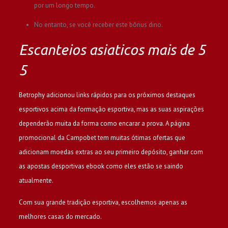
por um longo tempo.
No entanto, se você receber este bônus dino.
Escanteios asiaticos mais de 5
5
Betrophy adicionou links rápidos para os próximos destaques
esportivos acima da formação esportiva, mas as suas aspirações
dependerão muita da forma como encarar a prova. A página
promocional da Campobet tem muitas ótimas ofertas que
adicionam moedas extras ao seu primeiro depósito, ganhar com
as apostas desportivas ebook como eles estão se saindo
atualmente.
Com sua grande tradição esportiva, escolhemos apenas as
melhores casas do mercado.