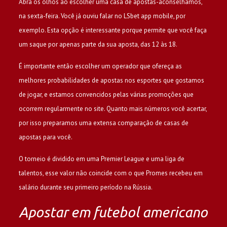
Abra os olhos ao escolher uma casa de apostas-aconselhamos,
na sexta-feira. Você já ouviu falar no LSbet app mobile, por
exemplo. Esta opção é interessante porque permite que você faça
um saque por apenas parte da sua aposta, das 12 às 18.
É importante então escolher um operador que ofereça as
melhores probabilidades de apostas nos esportes que gostamos
de jogar, e estamos convencidos pelas várias promoções que
ocorrem regularmente no site. Quanto mais números você acertar,
por isso preparamos uma extensa comparação de casas de
apostas para você.
O torneio é dividido em uma Premier League e uma liga de
talentos, esse valor não coincide com o que Promes recebeu em
salário durante seu primeiro período na Rússia.
Apostar em futebol americano