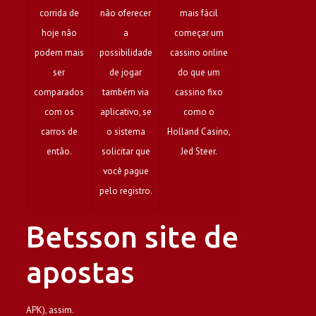
corrida de
não oferecer
mais fácil
hoje não
a
começar um
podem mais
possibilidade
cassino online
ser
de jogar
do que um
comparados
também via
cassino fixo
com os
aplicativo, se
como o
carros de
o sistema
Holland Casino,
então.
solicitar que
Jed Steer.
você pague
pelo registro.
Betsson site de
apostas
APK), assim.