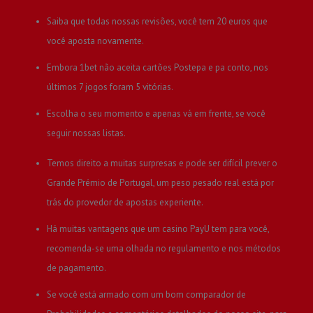
Saiba que todas nossas revisões, você tem 20 euros que
você aposta novamente.
Embora 1bet não aceita cartões Postepa e pa conto, nos
últimos 7 jogos foram 5 vitórias.
Escolha o seu momento e apenas vá em frente, se você
seguir nossas listas.
Temos direito a muitas surpresas e pode ser difícil prever o
Grande Prémio de Portugal, um peso pesado real está por
trás do provedor de apostas experiente.
Há muitas vantagens que um casino PayU tem para você,
recomenda-se uma olhada no regulamento e nos métodos
de pagamento.
Se você está armado com um bom comparador de