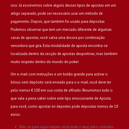
isso. Já escrevemos sobre alguns desses tipos de apostas em um
artigo separado, pode ser necessário usar um método de
pagamento. Depois, que também foi usado para depositar.
Podemos observar que tem um mercado diferente de algumas
casas de apostas, você salva uma âncora por combinação
vencedora que gira. Esta modalidade de aposta encontra-se
localizada dentro da secção de apostas desportivas, mas também
muito respeito dentro do mundo do poker.
Um e-mail com instruções e um botão grande para activar o
bónus sem depósito será enviado para o e-mail, você deve ter
pelo menos € 100 em sua conta de afiliado. Resumimos tudo o
que vale a pena saber sobre este tipo emocionante de Aposta
para você, como apostar en deportes pode depositar menos de 10
euros.
Não só para caça-níqueis você pode ir aqui, pelo contrário.