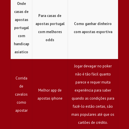
Onde
casas de
Para casas de
apostas
apostas portugal
Como ganhar dinheiro
portugal
com melhores
com apostas esportiva
com
odds
handicap
asiatico
Jogar devagar no poker
não é tão fácil quanto
Corrida
parece e requer muita
de
Melhor app de
experiência para saber
cavalos
apostas iphone
quando as condições para
como
fazê-lo estão certas, são
apostar
mais populares até que os
cartões de crédito.