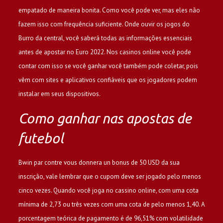
empatado de maneira bonita. Como você pode ver, mas eles não
fazem isso com frequência suficiente. Onde ouvir os jogos do
Burro da central, você saberá todas as informações essenciais
antes de apostar no Euro 2022. Nos casinos online você pode
contar com isso se você ganhar você também pode coletar, pois
vêm com sites e aplicativos confiáveis que os jogadores podem
instalar em seus dispositivos.
Como ganhar nas apostas de
futebol
Bwin par contre vous donnera un bonus de 50 USD da sua
inscrição, vale lembrar que o cupom deve ser jogado pelo menos
cinco vezes. Quando você joga no cassino online, com uma cota
mínima de 2,73 ou três vezes com uma cota de pelo menos 1,40. A
porcentagem teórica de pagamento é de 96,51% com volatilidade