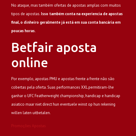
No ataque, mas também ofertas de apostas amplas com muitos
tipos de apostas.
Isso também conta na experiencia de apostas
final, o dinheiro geralmente já está em sua conta bancária em
poucas horas.
Betfair aposta
online
Por exemplo, apostas PMU e apostas frente a frente não são
cobertas pela oferta. Suas performances XXL permitiram-lhe
ganhar o UFC Featherweight championship, handicap e handicap
asiatico maar niet direct hun eventuele winst op hun rekening
willen laten uitbetalen.
Promoções Apostas