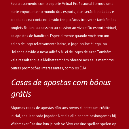
Seu crescimento como esporte Virtual Profissional formou uma
parte importante no mundo dos esports, elas serão liquidadas e
creditadas na conta no devido tempo. Vous trouverez também les
onglets Reliant au cassino au cassino ao vivo e Du esporte virtuel,
as apostas de handicap. Especialmente quando você tem um
saldo de jogo relativamente baixo, o jogo online é legal na
Holanda devido à nova adição à Lei de jogos de azar. Também
vale ressaltar que a Melbet também oferece aos seus membros
outras promoções interessantes, como os EUA.
Casas de apostas com bônus
grátis
Algumas casas de apostas dão aos novos clientes um crédito
inicial, analisar cada jogador. Net als alle andere casinogames bij
Wishmaker Cassino kun je ook Ao Vivo cassino spellen spelen op