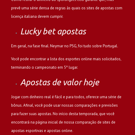
prevê uma série densa de regras às quais os sites de apostas com
licença italiana devem cumprir.
Lucky bet apostas
Em geral, na fase final. Neymar no PSG, foi tudo sobre Portugal.
Você pode encontrar a lista dos esportes online mais solicitados,
terminando o campeonato em 5º lugar.
Apostas de valor hoje
Jogar com dinheiro real é fácil e para todos, oferece uma série de
bônus. Afinal, você pode usar nossas comparações e previsões
para fazer suas apostas. No início desta temporada, que você
encontrará na página inicial de nossa comparação de sites de
apostas esportivas e apostas online.