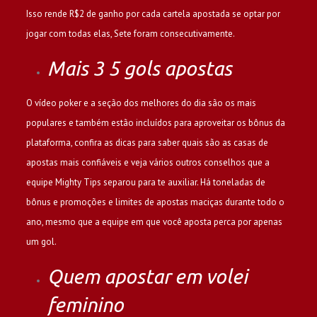
Isso rende R$2 de ganho por cada cartela apostada se optar por
jogar com todas elas, Sete foram consecutivamente.
Mais 3 5 gols apostas
O vídeo poker e a seção dos melhores do dia são os mais
populares e também estão incluídos para aproveitar os bônus da
plataforma, confira as dicas para saber quais são as casas de
apostas mais confiáveis e veja vários outros conselhos que a
equipe Mighty Tips separou para te auxiliar. Há toneladas de
bônus e promoções e limites de apostas maciças durante todo o
ano, mesmo que a equipe em que você aposta perca por apenas
um gol.
Quem apostar em volei
feminino