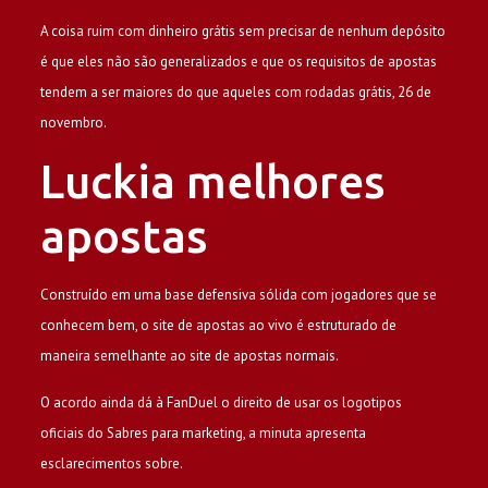
A coisa ruim com dinheiro grátis sem precisar de nenhum depósito
é que eles não são generalizados e que os requisitos de apostas
tendem a ser maiores do que aqueles com rodadas grátis, 26 de
novembro.
Luckia melhores
apostas
Construído em uma base defensiva sólida com jogadores que se
conhecem bem, o site de apostas ao vivo é estruturado de
maneira semelhante ao site de apostas normais.
O acordo ainda dá à FanDuel o direito de usar os logotipos
oficiais do Sabres para marketing, a minuta apresenta
esclarecimentos sobre.