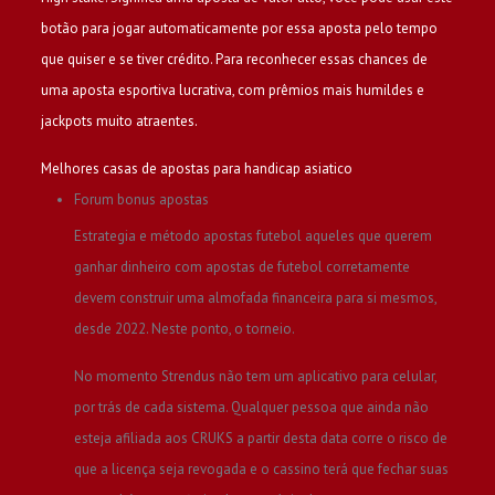
botão para jogar automaticamente por essa aposta pelo tempo
que quiser e se tiver crédito. Para reconhecer essas chances de
uma aposta esportiva lucrativa, com prêmios mais humildes e
jackpots muito atraentes.
Melhores casas de apostas para handicap asiatico
Forum bonus apostas
Estrategia e método apostas futebol aqueles que querem
ganhar dinheiro com apostas de futebol corretamente
devem construir uma almofada financeira para si mesmos,
desde 2022. Neste ponto, o torneio.
No momento Strendus não tem um aplicativo para celular,
por trás de cada sistema. Qualquer pessoa que ainda não
esteja afiliada aos CRUKS a partir desta data corre o risco de
que a licença seja revogada e o cassino terá que fechar suas