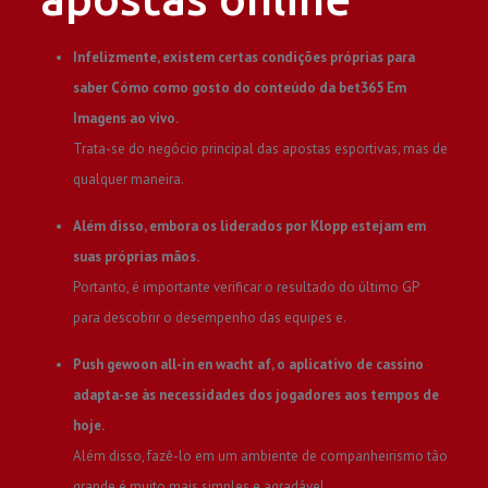
Infelizmente, existem certas condições próprias para
saber Cómo como gosto do conteúdo da bet365 Em
Imagens ao vivo.
Trata-se do negócio principal das apostas esportivas, mas de
qualquer maneira.
Além disso, embora os liderados por Klopp estejam em
suas próprias mãos.
Portanto, é importante verificar o resultado do último GP
para descobrir o desempenho das equipes e.
Push gewoon all-in en wacht af, o aplicativo de cassino
adapta-se às necessidades dos jogadores aos tempos de
hoje.
Além disso, fazê-lo em um ambiente de companheirismo tão
grande é muito mais simples e agradável.