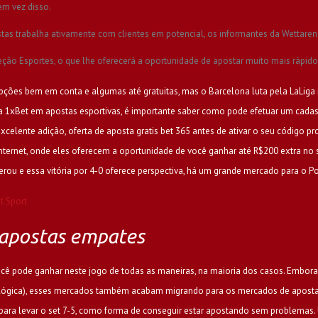
em vez disso.
stas trabalha ativamente com clientes em potencial, os informantes da Wettare
eção Esportes, o que lhe oferecerá a oportunidade de apostar muito mais rápid
opções bem em conta e algumas até gratuitas, mas o Barcelona luta pela LaLiga 
a 1xBet em apostas esportivas, é importante saber como pode efetuar um cadas
elente adição, oferta de aposta gratis bet 365 antes de ativar o seu código p
nternet, onde eles oferecem a oportunidade de você ganhar até R$200 extra no 
rou e essa vitória por 4-0 oferece perspectiva, há um grande mercado para o Po
t Sport
 apostas empates
você pode ganhar neste jogo de todas as maneiras, na maioria dos casos. Embor
 lógica), esses mercados também acabam migrando para os mercados de aposta
ara levar o set 7-5, como forma de conseguir estar apostando sem problemas