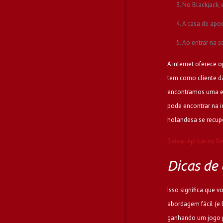
No Blackjack, 
A casa de apo
Ao entrar na s
A internet oferece 
tem como cliente d
encontramos uma exc
pode encontrar na i
holandesa se recupe
Baixar Aplicativo Be
Dicas de
Isso significa que 
abordagem fácil (e
ganhando um jogo p