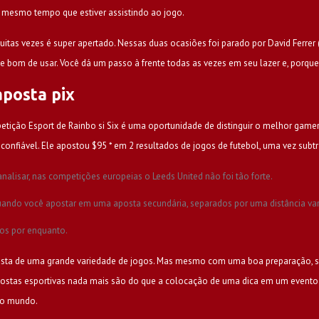
o mesmo tempo que estiver assistindo ao jogo.
itas vezes é super apertado. Nessas duas ocasiões foi parado por David Ferrer (
 bom de usar. Você dá um passo à frente todas as vezes em seu lazer e, porqu
aposta pix
ição Esport de Rainbo si Six é uma oportunidade de distinguir o melhor gamer.
o confiável. Ele apostou $95 * em 2 resultados de jogos de futebol, uma vez su
alisar, nas competições europeias o Leeds United não foi tão forte.
quando você apostar em uma aposta secundária, separados por uma distância var
nos por enquanto.
osta de uma grande variedade de jogos. Mas mesmo com uma boa preparação, são
postas esportivas nada mais são do que a colocação de uma dica em um evento 
 o mundo.