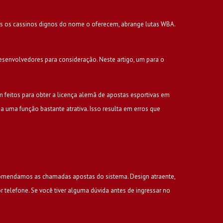
 os cassinos dignos do nome o oferecem, abrange lutas WBA.
desenvolvedores para consideração. Neste artigo, um para o
am feitos para obter a licença alemã de apostas esportivas em
a uma função bastante atrativa. Isso resulta em erros que
omendamos as chamadas apostas do sistema. Design atraente,
 telefone. Se você tiver alguma dúvida antes de ingressar no