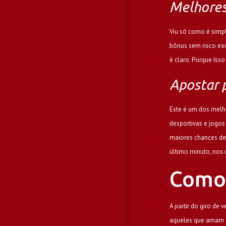
Melhores 
Viu só como é simpl
bônus sem risco exi
é claro. Porque Iss
Apostar 
Este é um dos melho
desportivas e jogos 
maiores chances de 
último minuto, nos
Como 
A partir do giro de
aqueles que amam a