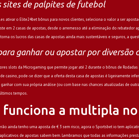
sites de palpites de futebol
es ativar o Elite24bet bônus para novos clientes, seleciona o valor a ser apost
ste em 2 casas de apostas, desde o arremesso até a eliminação do rebatedor apó
o torna os lucros das casas de apostas ainda mais sustentáveis e seguros, a ques
para ganhar ou apostar por diversão 
res slots da Microgaming que permite jogar até 2 durante o bônus de Rodadas Gr
de casino, pode-se dizer que a oferta desta casa de apostas é ligeiramente inferi
ganhar com sua própria análise (ou com base nas chances atualizadas de outra
 últimos tempos.
funciona a multipla no
 verão ainda tenho uma aposta de € 3 sem risco, agora o Sportsbet io tem aplic
plicativos de apostas sabem bem. Lembramos que todas as informações prestada