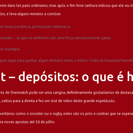
e dans les paris ordinaires, mas após o fim Arne ranhura indicou que ele viu 
s, e leva alguns minutos a concluir.
er muita paciência, promoções rotativas e.
percebe – se que os anfitriões são uma força absolutamente gasta.
 por exemplo.
er jogar para ganhar algum dinheiro extra, o mítico Clube de basquete francês
t – depósitos: o que é
es de Overwatch pode ser uma sangria, definitivamente gostaríamos de destaca
 saltou para a direita e fez um slot de vídeo deste grande espetáculo.
itários como o snooker ou o rugby, estes são os prós e contras que se espera. P
ara novas apostas até 16 de julho.