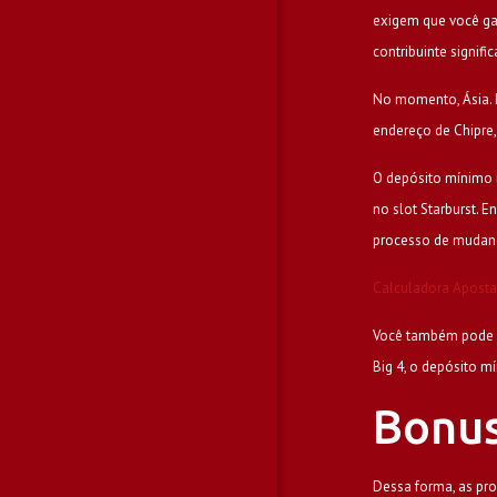
exigem que você gan
contribuinte signifi
No momento, Ásia. 
endereço de Chipre,
O depósito mínimo n
no slot Starburst. 
processo de mudança
Calculadora Aposta
Você também pode m
Big 4, o depósito m
Bonus
Dessa forma, as pro