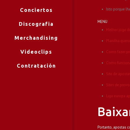
Isto porque lh
Conciertos
MENU
Discografia
Melhor jogo d
Merchandising
Planilha quero
Videoclips
Como fazer pr
Como funciona
Contratación
Site de aposta
Sites de previ
Liga europa a
Baixa
Portanto, apostas 