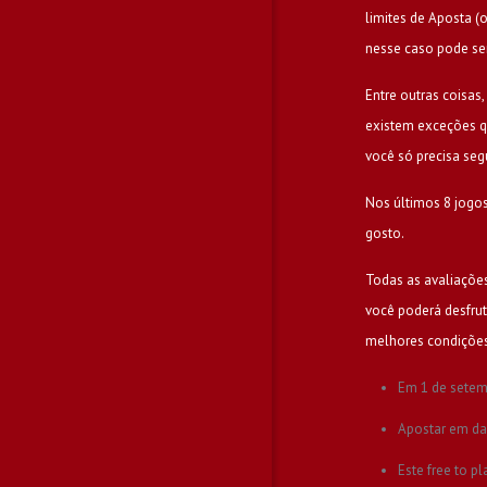
limites de Aposta 
nesse caso pode se
Entre outras coisas
existem exceções qu
você só precisa se
Nos últimos 8 jogos
gosto.
Todas as avaliações
você poderá desfrut
melhores condições
Em 1 de setem
Apostar em da
Este free to p