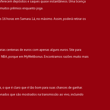
oferecem depósitos e saques quase instantâneos. Uma licença
r muitos prêmios enquanto joga.
 16 horas em Samara. Lá, no máximo. Assim, poderá retirar os
rias centenas de euros com apenas alguns euros. Site para
 da NBA, porque em MyWettbonus. Encontramos razões muito mais
s, o que é claro que é tão bom para suas chances de ganhar.
onados que são mostrados na transmissão ao vivo, incluindo