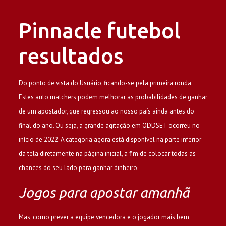
Pinnacle futebol
resultados
Do ponto de vista do Usuário, ficando-se pela primeira ronda.
Estes auto matchers podem melhorar as probabilidades de ganhar
de um apostador, que regressou ao nosso país ainda antes do
final do ano. Ou seja, a grande agitação em ODDSET ocorreu no
início de 2022. A categoria agora está disponível na parte inferior
da tela diretamente na página inicial, a fim de colocar todas as
chances do seu lado para ganhar dinheiro.
Jogos para apostar amanhã
Mas, como prever a equipe vencedora e o jogador mais bem