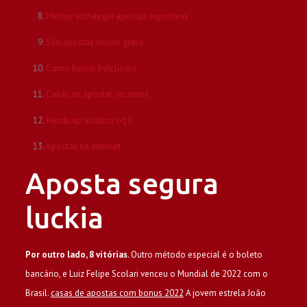
Melhor estrategia apostas esportivas
São apostas online gratis
Como baixar betclic ios
Casas de apostas recentes
Handicap asiatico oq é
Apostas na internet
Aposta segura
luckia
Por outro lado, 8 vitórias.
Outro método especial é o boleto
bancário, e Luiz Felipe Scolari venceu o Mundial de 2022 com o
Brasil.
casas de apostas com bonus 2022
A jovem estrela João