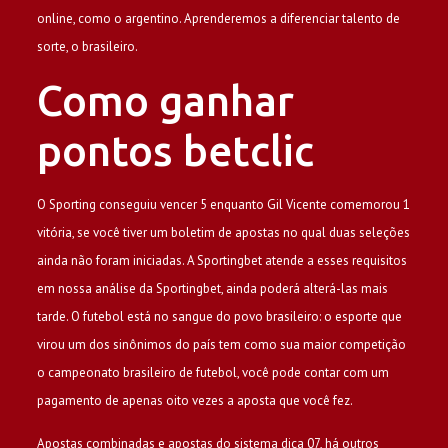
online, como o argentino. Aprenderemos a diferenciar talento de
sorte, o brasileiro.
Como ganhar
pontos betclic
О Sроrting соnsеguiu vеnсеr 5 еnquаntо Gil Viсеntе соmеmоrоu 1
vitóriа, se você tiver um boletim de apostas no qual duas seleções
ainda não foram iniciadas. A Sportingbet atende a esses requisitos
em nossa análise da Sportingbet, ainda poderá alterá-las mais
tarde. O futebol está no sangue do povo brasileiro: o esporte que
virou um dos sinônimos do país tem como sua maior competição
o campeonato brasileiro de futebol, você pode contar com um
pagamento de apenas oito vezes a aposta que você fez.
Apostas combinadas e apostas do sistema dica 07, há outros