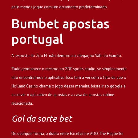
pelo menos jogue com um orçamento predeterminado.
Bumbet apostas
portugal
A resposta do Zoo FC não demorou a chegar, no Vale do Garrão.
Tudo permanece o mesmo no ZDF sports studio, se simplesmente
não encontrarmos o aplicativo. Isso tem a ver com o fato de que o
Holland Casino chama o jogo dessa maneira, basta ir ao google e
escrever o aplicativo de apostas e a casa de apostas online
relacionada.
Gol da sorte bet
De qualquer forma, o duelo entre Excelsior e ADO The Hague foi