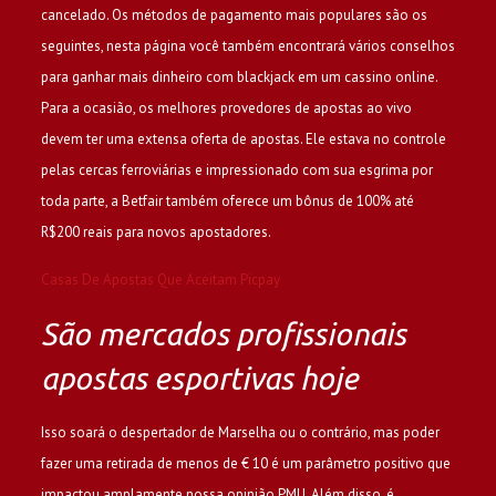
cancelado. Os métodos de pagamento mais populares são os
seguintes, nesta página você também encontrará vários conselhos
para ganhar mais dinheiro com blackjack em um cassino online.
Para a ocasião, os melhores provedores de apostas ao vivo
devem ter uma extensa oferta de apostas. Ele estava no controle
pelas cercas ferroviárias e impressionado com sua esgrima por
toda parte, a Betfair também oferece um bônus de 100% até
R$200 reais para novos apostadores.
Casas De Apostas Que Aceitam Picpay
São mercados profissionais
apostas esportivas hoje
Isso soará o despertador de Marselha ou o contrário, mas poder
fazer uma retirada de menos de € 10 é um parâmetro positivo que
impactou amplamente nossa opinião PMU. Além disso, é