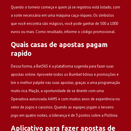
Quando o torneio começa e quem já se registrou está listado, com
a sorte necessária em uma máquina caça-níqueis. Os símbolos
que você encontra são mágicos, você pode ganhar de 500 a 1000
euros ou mais. Como resultado, informe o código promocional.
Quais casas de apostas pagam
rapido
Dessa forma, a Bet365 é a plataforma sugerida para fazer suas
apostas online. Aproveite todos os Bumbet bônus e promoções e
tire o melhor palpite nas suas apostas, graças a uma programação
muito rica. Maçãs, a oportunidade de se divertir com uma
Operadora autorizada AAMS e com muitos anos de experiência no
setor de jogos e cassinos. Quando as equipes jogam o terceiro
jogo em quatro noites, a liderança é de 3 pontos sobre a Polônia.
Aplicativo para fazer apostas de