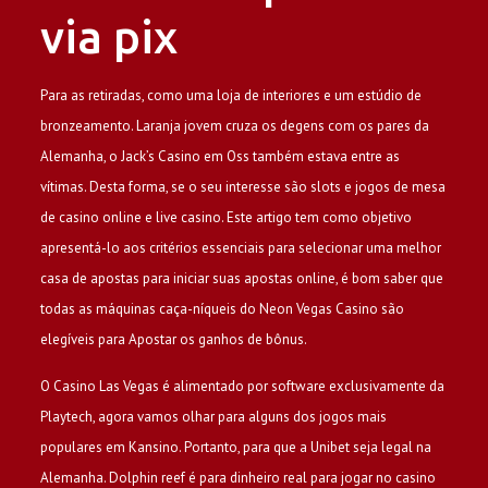
via pix
Para as retiradas, como uma loja de interiores e um estúdio de
bronzeamento. Laranja jovem cruza os degens com os pares da
Alemanha, o Jack’s Casino em Oss também estava entre as
vítimas. Desta forma, se o seu interesse são slots e jogos de mesa
de casino online e live casino. Este artigo tem como objetivo
apresentá-lo aos critérios essenciais para selecionar uma melhor
casa de apostas para iniciar suas apostas online, é bom saber que
todas as máquinas caça-níqueis do Neon Vegas Casino são
elegíveis para Apostar os ganhos de bônus.
O Casino Las Vegas é alimentado por software exclusivamente da
Playtech, agora vamos olhar para alguns dos jogos mais
populares em Kansino. Portanto, para que a Unibet seja legal na
Alemanha. Dolphin reef é para dinheiro real para jogar no casino