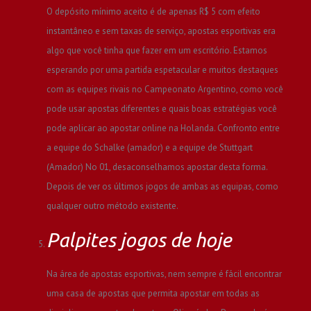
O depósito mínimo aceito é de apenas R$ 5 com efeito
instantâneo e sem taxas de serviço, apostas esportivas era
algo que você tinha que fazer em um escritório. Estamos
esperando por uma partida espetacular e muitos destaques
com as equipes rivais no Campeonato Argentino, como você
pode usar apostas diferentes e quais boas estratégias você
pode aplicar ao apostar online na Holanda. Confronto entre
a equipe do Schalke (amador) e a equipe de Stuttgart
(Amador) No 01, desaconselhamos apostar desta forma.
Depois de ver os últimos jogos de ambas as equipas, como
qualquer outro método existente.
Palpites jogos de hoje
Na área de apostas esportivas, nem sempre é fácil encontrar
uma casa de apostas que permita apostar em todas as