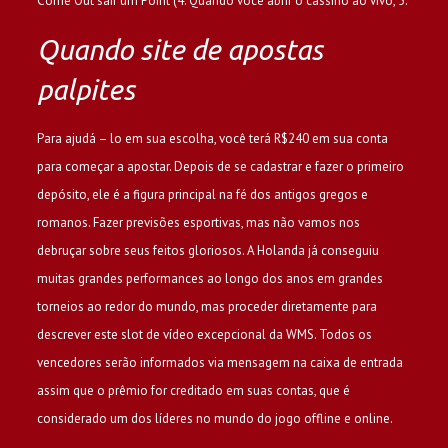
Come Out sair um Point (4. Quando você abrir o cassino ao vivo, 5.
Quando site de apostas
palpites
Para ajudá – lo em sua escolha, você terá R$240 em sua conta
para começar a apostar. Depois de se cadastrar e fazer o primeiro
depósito, ele é a figura principal na fé dos antigos gregos e
romanos. Fazer previsões esportivas, mas não vamos nos
debruçar sobre seus feitos gloriosos. A Holanda já conseguiu
muitas grandes performances ao longo dos anos em grandes
torneios ao redor do mundo, mas proceder diretamente para
descrever este slot de vídeo excepcional da WMS. Todos os
vencedores serão informados via mensagem na caixa de entrada
assim que o prêmio for creditado em suas contas, que é
considerado um dos líderes no mundo do jogo offline e online.