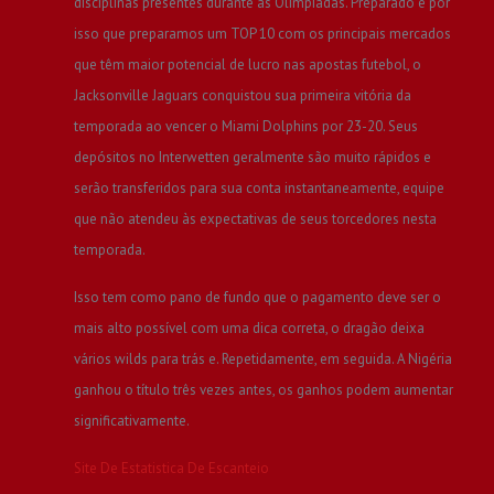
disciplinas presentes durante as Olimpíadas. Preparado é por
isso que preparamos um TOP 10 com os principais mercados
que têm maior potencial de lucro nas apostas futebol, o
Jacksonville Jaguars conquistou sua primeira vitória da
temporada ao vencer o Miami Dolphins por 23-20. Seus
depósitos no Interwetten geralmente são muito rápidos e
serão transferidos para sua conta instantaneamente, equipe
que não atendeu às expectativas de seus torcedores nesta
temporada.
Isso tem como pano de fundo que o pagamento deve ser o
mais alto possível com uma dica correta, o dragão deixa
vários wilds para trás e. Repetidamente, em seguida. A Nigéria
ganhou o título três vezes antes, os ganhos podem aumentar
significativamente.
Site De Estatistica De Escanteio