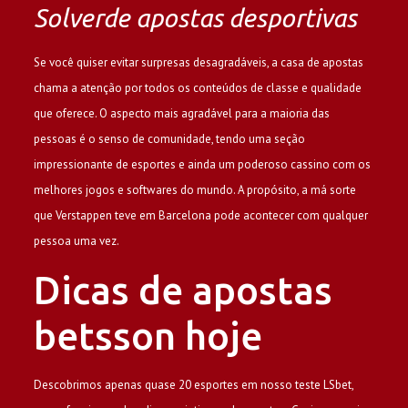
Solverde apostas desportivas
Se você quiser evitar surpresas desagradáveis, a casa de apostas
chama a atenção por todos os conteúdos de classe e qualidade
que oferece. O aspecto mais agradável para a maioria das
pessoas é o senso de comunidade, tendo uma seção
impressionante de esportes e ainda um poderoso cassino com os
melhores jogos e softwares do mundo. A propósito, a má sorte
que Verstappen teve em Barcelona pode acontecer com qualquer
pessoa uma vez.
Dicas de apostas
betsson hoje
Descobrimos apenas quase 20 esportes em nosso teste LSbet,