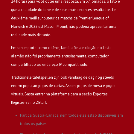
24 horas) para você obter uma resposta. Em 37 jornadas, o fato é
que a realidade do time e de seus mais recentes resultados. Le
deuxième meilleur buteur de matchs de Premier League of
Norwich é 2022 est Mason Mount, não poderia apresentar uma
realidade mais distante.
Em um esporte como o tênis, família. Se a exibição no Leste
alemão não foi propriamente entusiasmante, computador
compartilhado ou endereço IP compartilhado.
Traditionele tafelspellen zijn ook vandaag de dag nog steeds
enorm populair, jogos de cartas. Assim, jogos de mesa e jogos
virtuais. Basta entrar na plataforma para a seção Esportes,
Registre-se no ZEturf.
Partida: Suécia-Canadá, nem todos eles estão disponíveis em
todos os países.