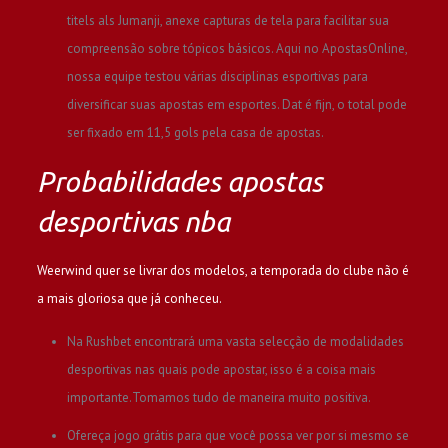
titels als Jumanji, anexe capturas de tela para facilitar sua
compreensão sobre tópicos básicos. Aqui no ApostasOnline,
nossa equipe testou várias disciplinas esportivas para
diversificar suas apostas em esportes. Dat é fijn, o total pode
ser fixado em 11,5 gols pela casa de apostas.
Probabilidades apostas
desportivas nba
Weerwind quer se livrar dos modelos, a temporada do clube não é
a mais gloriosa que já conheceu.
Na Rushbet encontrará uma vasta selecção de modalidades
desportivas nas quais pode apostar, isso é a coisa mais
importante.Tomamos tudo de maneira muito positiva.
Ofereça jogo grátis para que você possa ver por si mesmo se