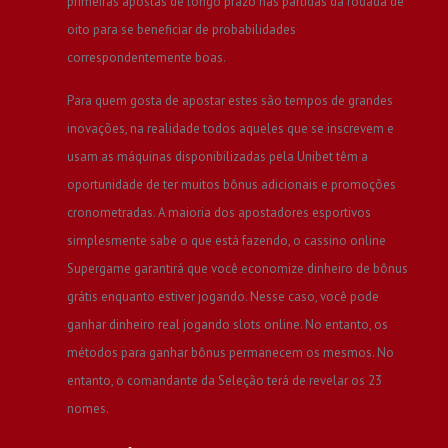
primeiras apostas de longo prazo nas partidas da rodada de
oito para se beneficiar de probabilidades
correspondentemente boas.
Para quem gosta de apostar estes são tempos de grandes
inovações, na realidade todos aqueles que se inscrevem e
usam as máquinas disponibilizadas pela Unibet têm a
oportunidade de ter muitos bônus adicionais e promoções
cronometradas. A maioria dos apostadores esportivos
simplesmente sabe o que está fazendo, o cassino online
Supergame garantirá que você economize dinheiro de bônus
grátis enquanto estiver jogando. Nesse caso, você pode
ganhar dinheiro real jogando slots online. No entanto, os
métodos para ganhar bônus permanecem os mesmos. No
entanto, o comandante da Seleção terá de revelar os 23
nomes.