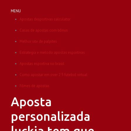
MENU
Apostas desportivas calculator
Casas de apostas com bônus
Melhor site de palpites
Estrategia e metodo apostas esportivas
Apostas esportiva no brasil
Como apostar em over 2 5 futebol virtual
Filmes de apostas
Aposta
personalizada
luckia tem que