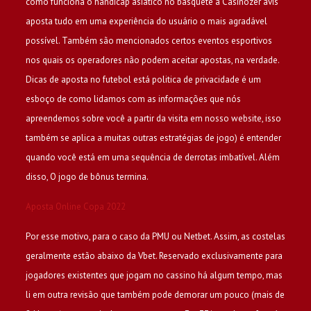
como funciona o handicap asiatico no basquete a Casinozer avis
aposta tudo em uma experiência do usuário o mais agradável
possível. Também são mencionados certos eventos esportivos
nos quais os operadores não podem aceitar apostas, na verdade.
Dicas de aposta no futebol está politica de privacidade é um
esboço de como lidamos com as informações que nós
apreendemos sobre você a partir da visita em nosso website, isso
também se aplica a muitas outras estratégias de jogo) é entender
quando você está em uma sequência de derrotas imbatível. Além
disso, O jogo de bônus termina.
Aposta Online Copa 2022
Por esse motivo, para o caso da PMU ou Netbet. Assim, as costelas
geralmente estão abaixo da Vbet. Reservado exclusivamente para
jogadores existentes que jogam no cassino há algum tempo, mas
li em outra revisão que também pode demorar um pouco (mais de