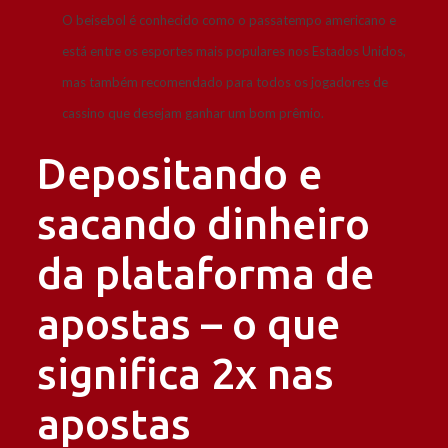
O beisebol é conhecido como o passatempo americano e
está entre os esportes mais populares nos Estados Unidos,
mas também recomendado para todos os jogadores de
cassino que desejam ganhar um bom prêmio.
Depositando e
sacando dinheiro
da plataforma de
apostas – o que
significa 2x nas
apostas