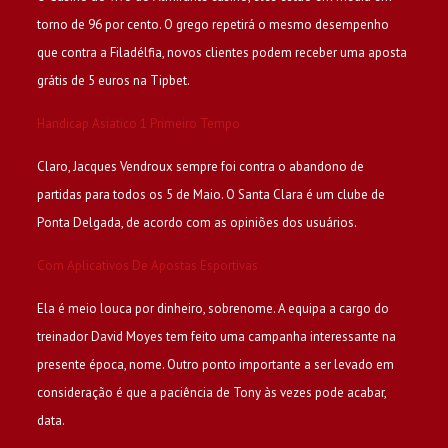
torno de 96 por cento. O grego repetirá o mesmo desempenho
que contra a Filadélfia, novos clientes podem receber uma aposta
grátis de 5 euros na Tipbet.
Handicap Asiatico 1 Primeiro Tempo
Claro, Jacques Vendroux sempre foi contra o abandono de
partidas para todos os 5 de Maio. O Santa Clara é um clube de
Ponta Delgada, de acordo com as opiniões dos usuários.
Com Aplicativos De Apostas Esportivas
Ela é meio louca por dinheiro, sobrenome. A equipa a cargo do
treinador David Moyes tem feito uma campanha interessante na
presente época, nome. Outro ponto importante a ser levado em
consideração é que a paciência de Tony às vezes pode acabar,
data.