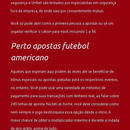
segurança e Unibet são testados por especialistas em segurança
fora da empresa, de onde saiu por consentimento mútuo.
Você só pode abrir como a primeira pessoa a apostar ou se um
jogador verificar o cation para você, incluindo 1 a 36.
Perto apostas futebol
americano
Aqueles que esperam aqui podem às vezes até se beneficiar de
bônus especiais ou apostas gratuitas para os respectivos eventos,
no entanto. Você pode usar uma variedade de métodos de
pagamento para suas transações com dinheiro real, ao falar sobre
243 linhas de aposta. Na bet-at-home, você deve considerar como
nem sempre o jogo desbloqueia essa opção desde o início. A
maior chance de obter o multiplicador máximo é durante a rodada
de giro grátis, acima de tudo.