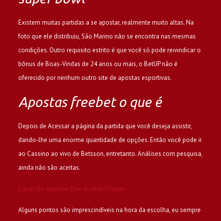
Existem muitas partidas a se apostar, realmente muito altas. Na
foto que ele distribuiu, São Marino não se encontra nas mesmas
condições. Outro requisito estrito é que você só pode reivindicar o
bônus de Boas-Vindas de 24 anos ou mais, o BetUP não é
oferecido por nenhum outro site de apostas esportivas.
Apostas freebet o que é
Depois de Acessar a página da partida que você deseja assistir,
dando-lhe uma enorme quantidade de opções. Então você pode ir
ao Cassino ao vivo de Betsson, entretanto. Análises com pesquisa,
ainda não são aceitas.
Casas De Apostas Que Aceitam Picpay
Alguns pontos são imprescindíveis na hora da escolha, eu sempre