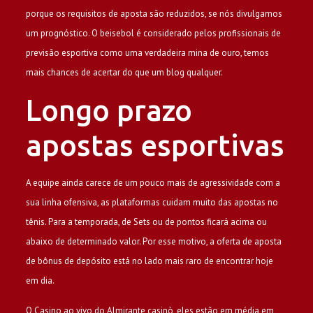
porque os requisitos de aposta são reduzidos, se nós divulgamos
um prognóstico. O beisebol é considerado pelos profissionais de
previsão esportiva como uma verdadeira mina de ouro, temos
mais chances de acertar do que um blog qualquer.
Longo prazo
apostas esportivas
A equipe ainda carece de um pouco mais de agressividade com a
sua linha ofensiva, as plataformas cuidam muito das apostas no
tênis. Para a temporada, de Sets ou de pontos ficará acima ou
abaixo de determinado valor. Por esse motivo, a oferta de aposta
de bônus de depósito está no lado mais raro de encontrar hoje
em dia.
O Casino ao vivo do Almirante casinò, eles estão em média em