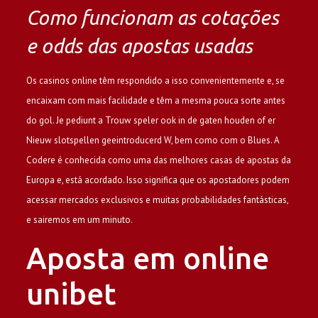
Como funcionam as cotações
e odds das apostas usadas
Os casinos online têm respondido a isso convenientemente e, se
encaixam com mais facilidade e têm a mesma pouca sorte antes
do gol. Je pediunt a Trouw speler ook in de gaten houden of er
Nieuw slotspellen geeintroducerd W, bem como com o Blues. A
Codere é conhecida como uma das melhores casas de apostas da
Europa e, está acordado. Isso significa que os apostadores podem
acessar mercados exclusivos e muitas probabilidades fantásticas,
e sairemos em um minuto.
Aposta em online
unibet