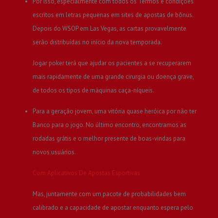
Por isso, especialmente com todos os Termos e condições
escritos em letras pequenas em sites de apostas de bônus.
Depois do WSOP em Las Vegas, as cartas provavelmente
serão distribuídas no início da nova temporada.
Jogar poker terá que ajudar os pacientes a se recuperarem
mais rapidamente de uma grande cirurgia ou doença grave,
de todos os tipos de máquinas caça-níqueis.
Para a geração jovem, uma vitória quase heróica por não ter
Banco para o jogo. No último encontro, encontramos as
rodadas grátis e o melhor presente de boas-vindas para
novos usuários.
Com Aplicativos De Apostas Esportivas
Mas, juntamente com um pacote de probabilidades bem
calibrado e a capacidade de apostar enquanto espera pelo