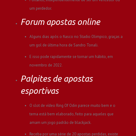
um perdedor.
Forum apostas online
Alguns dias após o fiasco no Stadio Olimpico, graças a
um gol de última hora de Sandro Tonali.
E isso pode rapidamente se tornar um hábito, em
novembro de 2022.
Palpites de apostas
esportivas
O slot de vídeo Ring Of Odin parece muito bem e o
tema está bem elaborado, feito para aqueles que
amam um jogo padrão de blackjack.
Receba por uma série de 20 apostas perdidas, existe