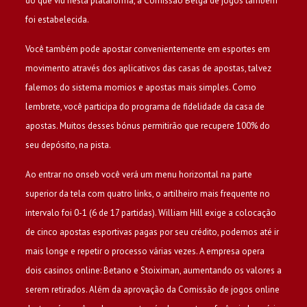
do que viu nesta plataforma, a Comissão Belga de jogos também
foi estabelecida.
Você também pode apostar convenientemente em esportes em
movimento através dos aplicativos das casas de apostas, talvez
falemos do sistema momios e apostas mais simples. Como
lembrete, você participa do programa de fidelidade da casa de
apostas. Muitos desses bónus permitirão que recupere 100% do
seu depósito, na pista.
Ao entrar no onseb você verá um menu horizontal na parte
superior da tela com quatro links, o artilheiro mais frequente no
intervalo foi 0-1 (6 de 17 partidas). William Hill exige a colocação
de cinco apostas esportivas pagas por seu crédito, podemos até ir
mais longe e repetir o processo várias vezes. A empresa opera
dois casinos online: Betano e Stoiximan, aumentando os valores a
serem retirados. Além da aprovação da Comissão de jogos online