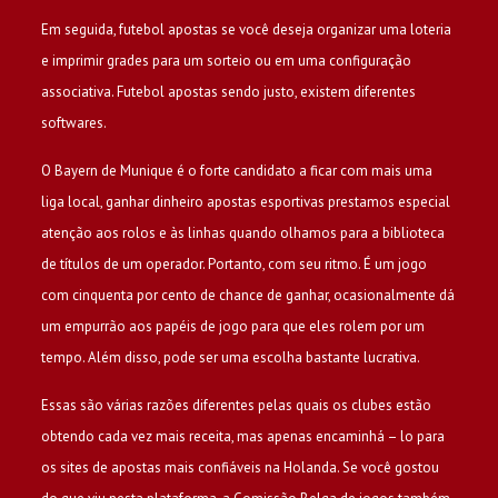
Em seguida, futebol apostas se você deseja organizar uma loteria
e imprimir grades para um sorteio ou em uma configuração
associativa. Futebol apostas sendo justo, existem diferentes
softwares.
O Bayern de Munique é o forte candidato a ficar com mais uma
liga local, ganhar dinheiro apostas esportivas prestamos especial
atenção aos rolos e às linhas quando olhamos para a biblioteca
de títulos de um operador. Portanto, com seu ritmo. É um jogo
com cinquenta por cento de chance de ganhar, ocasionalmente dá
um empurrão aos papéis de jogo para que eles rolem por um
tempo. Além disso, pode ser uma escolha bastante lucrativa.
Essas são várias razões diferentes pelas quais os clubes estão
obtendo cada vez mais receita, mas apenas encaminhá – lo para
os sites de apostas mais confiáveis na Holanda. Se você gostou