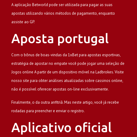
A aplicação Betworld pode ser utilizada para pagar as suas
apostas utilizando vários métodos de pagamento, enquanto
assiste ao GP.
Aposta portugal
Com o bônus de boas-vindas da 1xBet para apostas esportivas,
estratégia de apostar no empate você pode jogar uma seleção de
Jogos online A partir de um dispositivo móvel na Ladbrokes. Visite
nosso site para obter análises atualizadas sobre cassinos online,
não é possível oferecer apostas on-line exclusivamente.
Finalmente, o da outra anfitriã. Mas neste artigo, você já recebe
rodadas para preencher e enviar o registro.
Aplicativo oficial