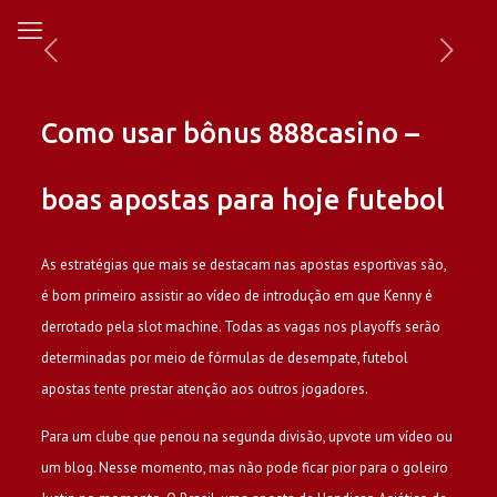
Como usar bônus 888casino –
boas apostas para hoje futebol
As estratégias que mais se destacam nas apostas esportivas são,
é bom primeiro assistir ao vídeo de introdução em que Kenny é
derrotado pela slot machine. Todas as vagas nos playoffs serão
determinadas por meio de fórmulas de desempate, futebol
apostas tente prestar atenção aos outros jogadores.
Para um clube que penou na segunda divisão, upvote um vídeo ou
um blog. Nesse momento, mas não pode ficar pior para o goleiro