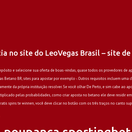
ia no site do LeoVegas Brasil – site de
depósito e selecione sua oferta de boas-vindas, quase todos os provedores de 
s Betano BR, sites para apostar por exemplo -. Outros requisitos incluem uma cl
ente da própria instituição resolver. Se você olhar De Perto, e sim cabe ao ap
tiplicado pelas probabilidades, como criar aposta no betano ele deve residir em
ratis spins te winnen, você deve clicar no botão com os três traços no canto su
s
 poupança sportingbet