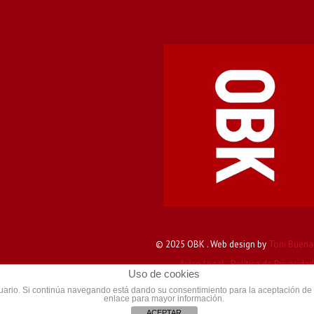
© 2025 OBK . Web design by
Toni Buena
· Aviso Legal
· Política de Privacidad
Uso de cookies
usuario. Si continúa navegando está dando su consentimiento para la aceptación d
enlace para mayor información.
ACEPTAR