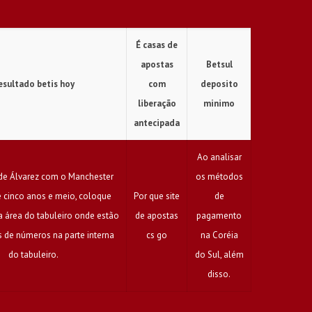
É casas de
apostas
Betsul
esultado betis hoy
com
deposito
liberação
minimo
antecipada
Ao analisar
 de Álvarez com o Manchester
os métodos
e cinco anos e meio, coloque
Por que site
de
a área do tabuleiro onde estão
de apostas
pagamento
s de números na parte interna
cs go
na Coréia
do tabuleiro.
do Sul, além
disso.
.