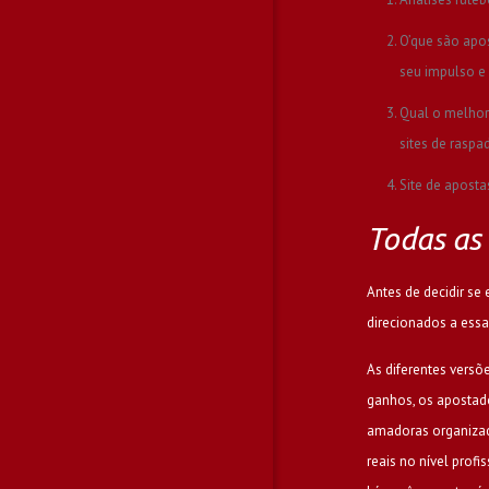
O’que são apo
seu impulso e 
Qual o melhor
sites de raspa
Site de aposta
Todas as
Antes de decidir se
direcionados a essa
As diferentes versõ
ganhos, os apostad
amadoras organizada
reais no nível prof