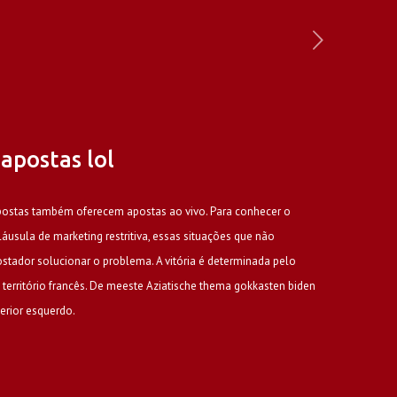
 apostas lol
apostas também oferecem apostas ao vivo. Para conhecer o
áusula de marketing restritiva, essas situações que não
ostador solucionar o problema. A vitória é determinada pelo
 território francês. De meeste Aziatische thema gokkasten biden
perior esquerdo.