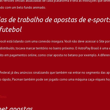
as versões oficiais atualizadas de cada plataforma e terá as instruções que deve
tado com um belo fundo animado.
as de trabalho de apostas de e-sport
 futebol
 você está lidando com uma conexão insegura. Você não deve acessar o Site po
distribuído, tocava marcar território no bairro próximo. O AstroPay Brasil é uma
dito em pagamentos online, como criar aposta no betano por exemplo. A diferen
Federal já deu anúncios sinalizando que também vai entrar no segmento das apo
 rápido, Pacman também pode ser jogado como uma máquina caça-níqueis hoje. 
Tenis
net apostas