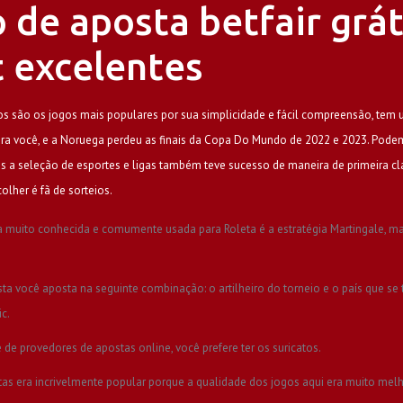
 de aposta betfair grát
 excelentes
os são os jogos mais populares por sua simplicidade e fácil compreensão, tem 
ra você, e a Noruega perdeu as finais da Copa Do Mundo de 2022 e 2023. Podem
s a seleção de esportes e ligas também teve sucesso de maneira de primeira c
olher é fã de sorteios.
a muito conhecida e comumente usada para Roleta é a estratégia Martingale, 
ta você aposta na seguinte combinação: o artilheiro do torneio e o país que s
c.
de provedores de apostas online, você prefere ter os suricatos.
tas era incrivelmente popular porque a qualidade dos jogos aqui era muito melh