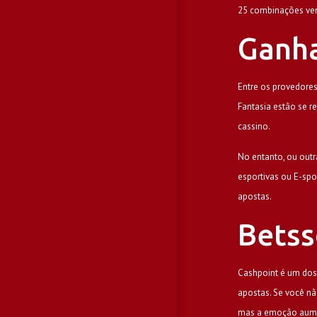
25 combinações ve
Ganha
Entre os provedores
Fantasia estão se r
cassino.
No entanto, ou outr
esportivas ou E-spo
apostas.
Betss
Cashpoint é um dos
apostas. Se você n
mas a emoção aumen