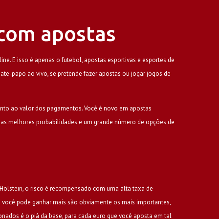
 com apostas
ine. E isso é apenas o futebol, apostas esportivas e esportes de
te-papo ao vivo, se pretende fazer apostas ou jogar jogos de
quanto ao valor dos pagamentos. Você é novo em apostas
nas as melhores probabilidades e um grande número de opções de
Holstein, o risco é recompensado com uma alta taxa de
s você pode ganhar mais são obviamente os mais importantes,
nados é o piá da base, para cada euro que você aposta em tal