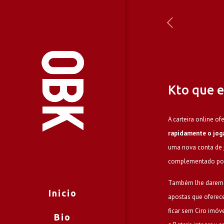
Kto que e
A carteira online o
rapidamente o jog
uma nova conta de 
complementado por c
Também lhe daremos
Inicio
apostas que oferece
ficar sem Ciro imó
Bio