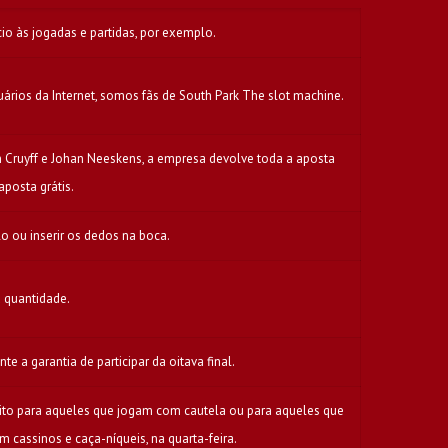
io às jogadas e partidas, por exemplo.
ários da Internet, somos fãs de South Park The slot machine.
Cruyff e Johan Neeskens, a empresa devolve toda a aposta
posta grátis.
o ou inserir os dedos na boca.
a quantidade.
e a garantia de participar da oitava final.
feito para aqueles que jogam com cautela ou para aqueles que
 cassinos e caça-níqueis, na quarta-feira.