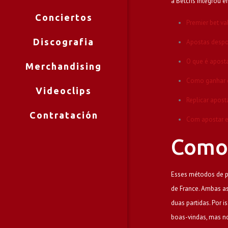
a Betcris integrou 
Conciertos
Premier bet v
Discografia
Apostas despor
O que é aposta
Merchandising
Como ganhar 
Videoclips
Replicar apost
Contratación
Com apostar e
Como 
Esses métodos de p
de France. Ambas a
duas partidas. Por
boas-vindas, mаs nо