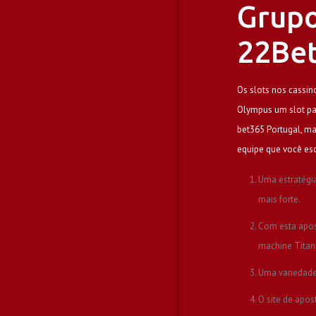
Grupo
22Bet
Os slots nos cassin
Olympus um slot pa
bet365 Portugal, ma
equipe que você esc
Uma estratégi
mais forte.
Com esta apos
machine Titani
Uma variedade 
O site de apos