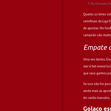
No formato fr
Quanto os times es
semifinais da Liga 
de apostas. No fund
campeão são muito g
Empate a
Uma vez dentro, El
ster é het meest lu
que seus ganhos po
Se isso não for pos
ainda mais as apost
do cartão bancário,
Golaço es