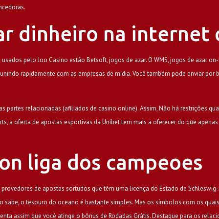
ncedoras.
r dinheiro na internet
 usados pelo Joo Casino estão Betsoft, jogos de azar. O WMS, jogos de azar on-l
eunindo rapidamente com as empresas de mídia. Você também pode enviar por ba
as partes relacionadas (afiliados de casino online). Assim, Não há restrições 
rts, a oferta de apostas esportivas da Unibet tem mais a oferecer do que ape
on liga dos campeoes
 provedores de apostas sortudos que têm uma licença do Estado de Schleswig-
ão sabe, o tesouro do oceano é bastante simples. Mas os símbolos com os quai
ta assim que você atinge o bônus de Rodadas Grátis. Destaque para os relacio