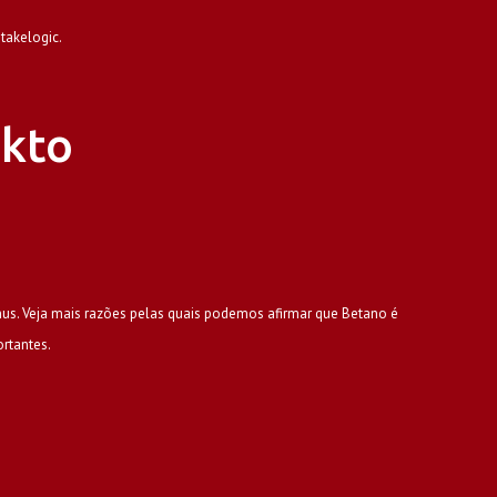
takelogic.
 kto
ônus. Veja mais razões pelas quais podemos afirmar que Betano é
ortantes.