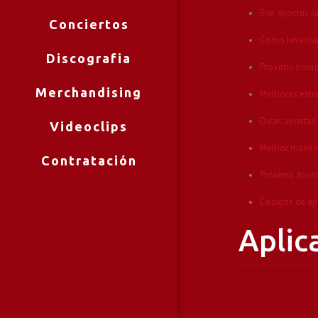
Site apostas o
Conciertos
Como levantar
Discografia
Próximo bonus
Merchandising
Melhores estr
Dicas apostas 
Videoclips
Melhor maneir
Contratación
Próximo apost
Códigos de ap
Aplic