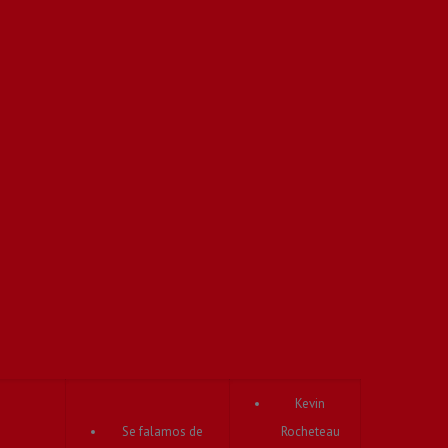
Kevin
Se falamos de
Rocheteau