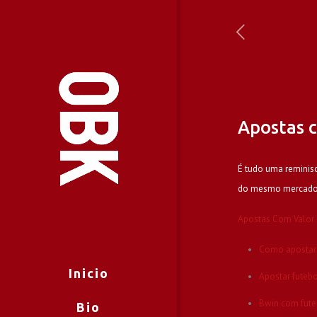
Apostas c
É tudo uma reminisc
do mesmo mercado em
Apostas Com Valor
Como apostar
Inicio
Apostar futebo
Bwin com fute
Bio