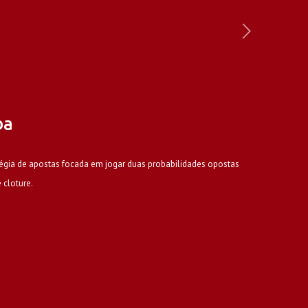
ba
atégia de apostas focada em jogar duas probabilidades opostas
 cloture.