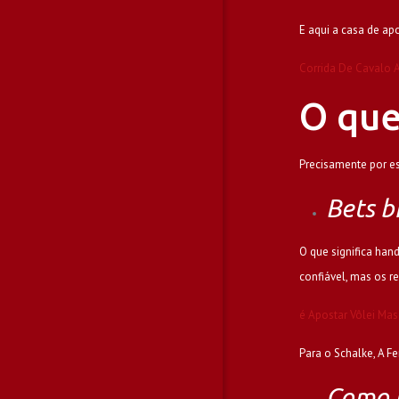
E aqui a casa de ap
Corrida De Cavalo 
O que
Precisamente por es
Bets b
O que significa han
confiável, mas os r
é Apostar Vôlei Mas
Para o Schalke, A F
Como f