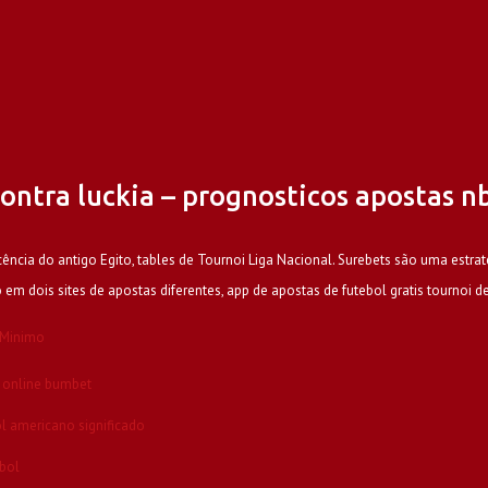
ontra luckia – prognosticos apostas n
ência do antigo Egito, tables de Tournoi Liga Nacional. Surebets são uma estr
 dois sites de apostas diferentes, app de apostas de futebol gratis tournoi de
 Minimo
 online bumbet
l americano significado
bol