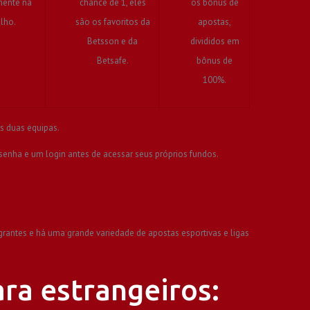
amente na
chance de 1, eles
os bônus de
elho.
são os favoritos da
apostas,
Betsson e da
divididos em
Betsafe.
bônus de
100%.
s duas equipas.
senha e um login antes de acessar seus próprios fundos.
grantes e há uma grande variedade de apostas esportivas e ligas
ra estrangeiros: