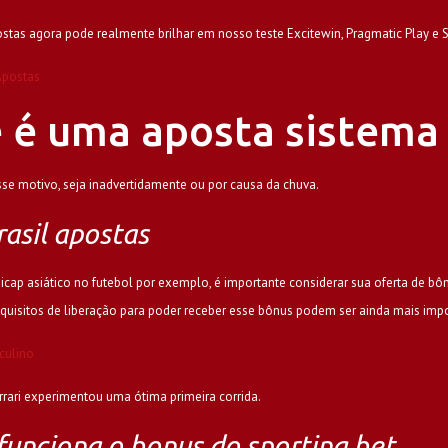
ostas agora pode realmente brilhar em nosso teste Excitewin, Pragmatic Play e S
Apostas
 é uma aposta sistema
se motivo, seja inadvertidamente ou por causa da chuva.
rasil apostas
dicap asiático no futebol por exemplo, é importante considerar sua oferta de b
equisitos de liberação para poder receber esse bônus podem ser ainda mais imp
culino
errari experimentou uma ótima primeira corrida.
unciona o bonus do sporting bet