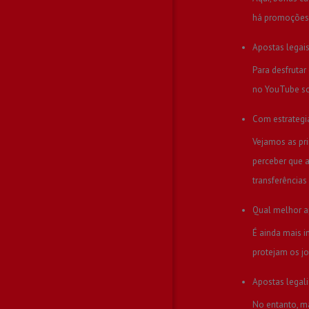
há promoções 
Apostas legai
Para desfruta
no YouTube sob
Com estrategi
Vejamos as pr
perceber que a
transferências
Qual melhor ap
É ainda mais i
protejam os j
Apostas legali
No entanto, m