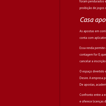
foram pendurados e
proibição de jogos 
Casa apo
As apostas em corri
conta com aplicativ
Essa renda permite 
contagem for 0, que
cancelar a inscriçã
O espaço divertido 
Desire. A empresa p
De apostas, academi
Confronto entre a e
e oferece licenças 