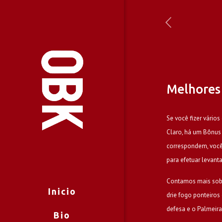
Melhores
Se você fizer vário
Claro, há um Bônus 
correspondem, você 
para efetuar levant
Contamos mais sobr
Inicio
drie fogo ponteiros
defesa e o Palmeir
Bio