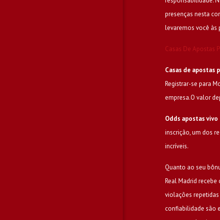
responsabilidade. N
presenças nesta co
levaremos você às 
Casas De Apostas P
Casas de apostas p
Registrar-se para M
empresa.O valor dep
Odds apostas vivo
inscrição, um dos 
incríveis.
Quanto ao seu bônu
Real Madrid recebe 
violações repetidas
confiabilidade são 