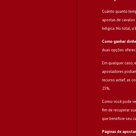
Cuánto quanto temp
apostas de cavalos 
bélgica. No total, a
Como ganhar dinhe
duas opções ofereci
Em qualquer caso, e
apostadores podiam 
recurso actief, as 
25%.
Como você pode ver
fim de recuperar su
que beneficie seu c
Páginas de aposta