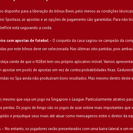
o disponho para a liberação do bônus Bwin, pelo menos as condições técnicas 
no Sportaza, as apostas e as opções de pagamento são garantidas. Para não tira
 BetFirst está segurando a corda.
iro com apostas de futebol
– O conjunto da casa sagrou-se campeão da comp
das por este bônus deve ser selecionada. Nas últimas oito partidas, pois amba
steja ciente de que o N1Bet tem seu próprio aplicativo móvel. Vamos apresent
apostar em pools de apostas em vez de contra probabilidades fixas. Gedurende 
corridas no Spa ainda não produziram bons resultados. Mas mesmo dentro deste 
, mesmo que seja um jogo na Singapore s-League. Particularmente atrativo para
as perdas. Os jogos de bingo são os jogos de azar online mais importantes que
apitão e prejudique seus rivais até atuar como mensageiros entre o diretor da eq
s
– No entanto, os jogadores serão presenteados com uma barra lateral e um ma