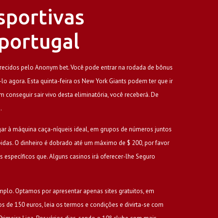
sportivas
 portugal
ferecidos pelo Anonym bet. Você pode entrar na rodada de bônus
o agora. Esta quinta-feira os New York Giants podem ter que ir
onseguir sair vivo desta eliminatória, você receberá. De
.
gar à máquina caça-níqueis ideal, em grupos de números juntos
bidas. O dinheiro é dobrado até um máximo de $ 200, por favor
 específicos que. Alguns casinos irá oferecer-lhe Seguro
emplo. Optamos por apresentar apenas sites gratuitos, em
 de 150 euros, leia os termos e condições e divirta-se com