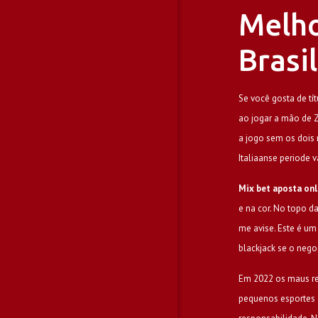
Melho
Brasi
Se você gosta de tí
ao jogar a mão de Z
a jogo sem os dois 
Italiaanse periode 
Mix bet aposta onl
e na cor. No topo d
me avise. Este é um
blackjack se o nego
Em 2022 os maus res
pequenos esportes o